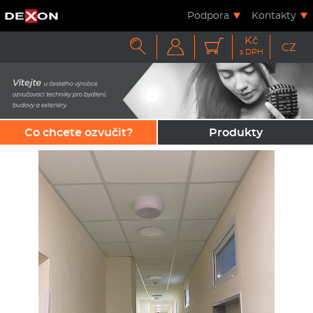
Podpora
Kontakty
Kč



CZ
s DPH
Co chcete ozvučit?
Produkty