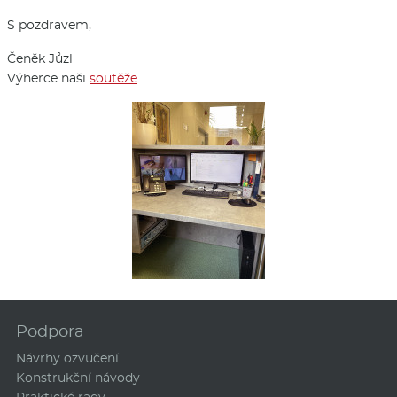
S pozdravem,
Čeněk Jůzl
Výherce naši
soutěže
Podpora
Návrhy ozvučení
Konstrukční návody
Praktické rady