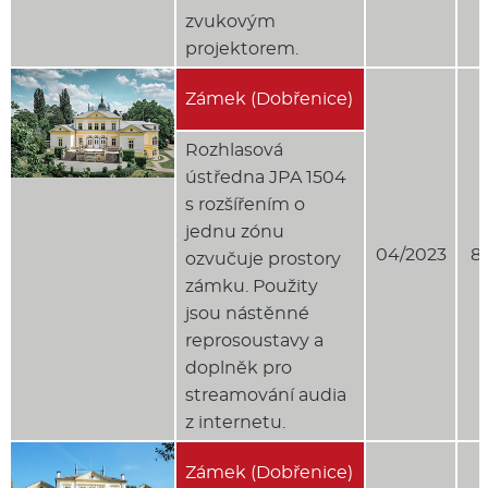
zvukovým
projektorem.
Zámek (Dobřenice)
Rozhlasová
ústředna JPA 1504
s rozšířením o
jednu zónu
04/2023
8
ozvučuje prostory
zámku. Použity
jsou nástěnné
reprosoustavy a
doplněk pro
streamování audia
z internetu.
Zámek (Dobřenice)