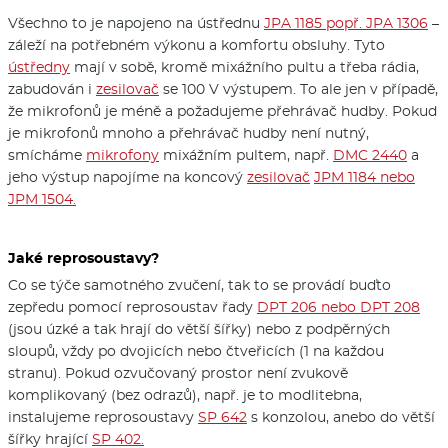
Všechno to je napojeno na ústřednu
JPA 1185 popř. JPA 1306
–
záleží na potřebném výkonu a komfortu obsluhy. Tyto
ústředny
mají v sobě, kromě mixážního pultu a třeba rádia,
zabudován i
zesilovač
se 100 V výstupem. To ale jen v případě,
že mikrofonů je méně a požadujeme přehrávač hudby. Pokud
je mikrofonů mnoho a přehrávač hudby není nutný,
smícháme
mikrofony
mixážním pultem, např.
DMC 2440
a
jeho výstup napojíme na koncový
zesilovač
JPM 1184 nebo
JPM 1504.
Jaké reprosoustavy?
Co se týče samotného zvučení, tak to se provádí buďto
zepředu pomocí reprosoustav řady
DPT 206 nebo DPT 208
(jsou úzké a tak hrají do větší šířky) nebo z podpěrných
sloupů, vždy po dvojicích nebo čtveřicích (1 na každou
stranu). Pokud ozvučovaný prostor není zvukově
komplikovaný (bez odrazů), např. je to modlitebna,
instalujeme reprosoustavy
SP 642
s konzolou, anebo do větší
šířky hrající
SP 402.