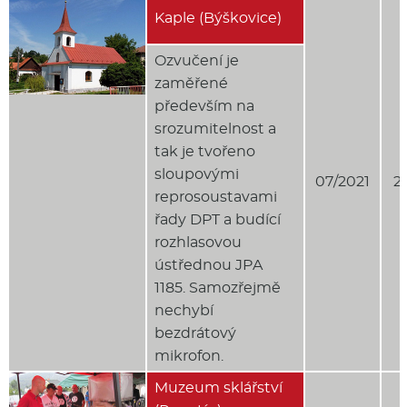
Kaple (Býškovice)
Ozvučení je
zaměřené
především na
srozumitelnost a
tak je tvořeno
sloupovými
07/2021
2
reprosoustavami
řady DPT a budící
rozhlasovou
ústřednou JPA
1185. Samozřejmě
nechybí
bezdrátový
mikrofon.
Muzeum sklářství