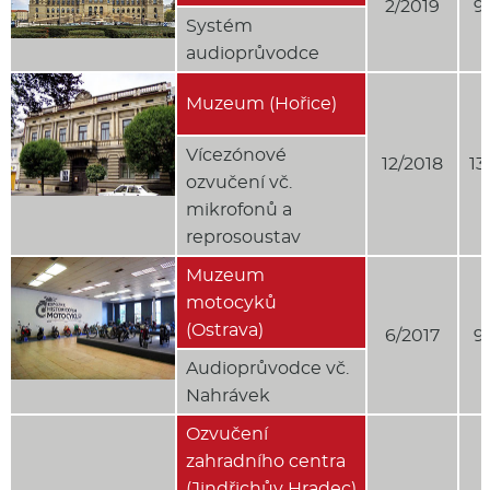
2/2019
9
Systém
audioprůvodce
Muzeum (Hořice)
Vícezónové
12/2018
13
ozvučení vč.
mikrofonů a
reprosoustav
Muzeum
motocyků
(Ostrava)
6/2017
9
Audioprůvodce vč.
Nahrávek
Ozvučení
zahradního centra
(Jindřichův Hradec)