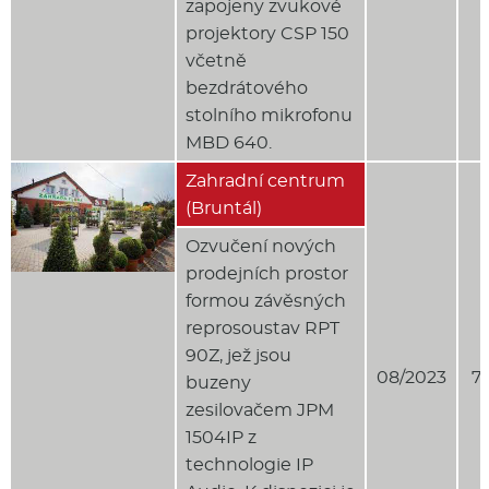
zapojeny zvukové
projektory CSP 150
včetně
bezdrátového
stolního mikrofonu
MBD 640.
Zahradní centrum
(Bruntál)
Ozvučení nových
prodejních prostor
formou závěsných
reprosoustav RPT
90Z, jež jsou
08/2023
7
buzeny
zesilovačem JPM
1504IP z
technologie IP