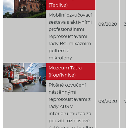
(Teplice)
Mobilní ozvučovací
sestava s aktivními
09/2020
3
profesionálními
reprosoustavami
řady BC, mixážním
pultem a
mikrofony
Muzeum Tatra
(Kopřivnice)
Plošné ozvučení
nástěnnými
reprosoustavami z
09/2020
7
řady ARS v
interiéru muzea za
použití rozhlasové
ústředny a stolního