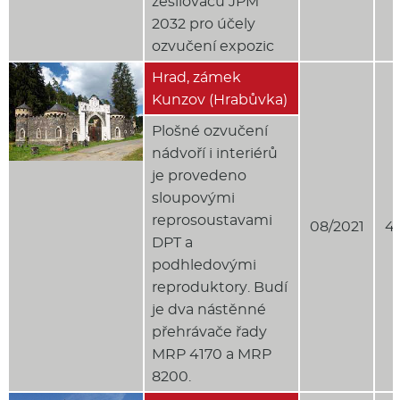
zesilovačů JPM
2032 pro účely
ozvučení expozic
Hrad, zámek
Kunzov (Hrabůvka)
Plošné ozvučení
nádvoří i interiérů
je provedeno
sloupovými
reprosoustavami
08/2021
4
DPT a
podhledovými
reproduktory. Budí
je dva nástěnné
přehrávače řady
MRP 4170 a MRP
8200.