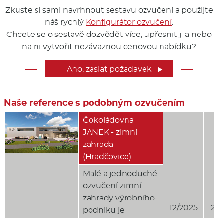
Zkuste si sami navrhnout sestavu ozvučení a použijte
náš rychlý
Konfigurátor ozvučení
.
Chcete se o sestavě dozvědět více, upřesnit ji a nebo
na ni vytvořit nezávaznou cenovou nabídku?
Ano, zaslat požadavek

Naše reference s podobným ozvučením
Čokoládovna
JANEK - zimní
zahrada
(Hradčovice)
Malé a jednoduché
ozvučení zimní
zahrady výrobního
12/2025
2
podniku je