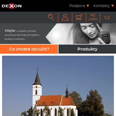
Podpora
Kontakty
Kč



CZ
s DPH
Co chcete ozvučit?
Produkty