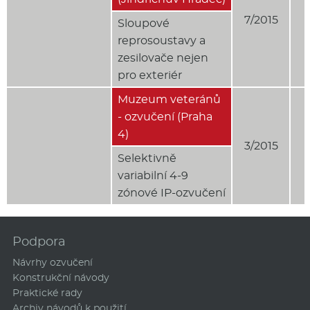
7/2015
Sloupové
reprosoustavy a
zesilovače nejen
pro exteriér
Muzeum veteránů
- ozvučení (Praha
4)
3/2015
Selektivně
variabilní 4-9
zónové IP-ozvučení
Podpora
Návrhy ozvučení
Konstrukční návody
Praktické rady
Archiv návodů k použití