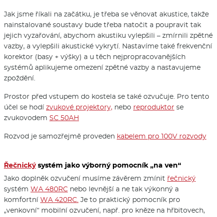
Jak jsme říkali na začátku, je třeba se věnovat akustice, takže
nainstalované soustavy bude třeba natočit a poupravit tak
jejich vyzařování, abychom akustiku vylepšili – zmírnili zpětné
vazby, a vylepšili akustické vykrytí. Nastavíme také frekvenční
korektor (basy + výšky) a u těch nejpropracova­nějších
systémů aplikujeme omezení zpětné vazby a nastavujeme
zpoždění.
Prostor před vstupem do kostela se také ozvučuje. Pro tento
účel se hodí
zvukové projektory,
nebo
reproduktor
se
zvukovodem
SC 50AH
Rozvod je samozřejmě proveden
kabelem pro 100V rozvody
Řečnický
systém jako výborný pomocník „na ven“
Jako doplněk ozvučení musíme závěrem zmínit
řečnický
systém
WA 480RC
nebo levnější a ne tak výkonný a
komfortní
WA 420RC.
Je to praktický pomocník pro
„venkovní“ mobilní ozvučení, např. pro kněze na hřbitovech,