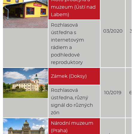
muzeum (Ústí nad
Labem)
Rozhlasová
03/2020
3
ústředna s
internetovým
rádiem a
podhledové
reproduktory
Zámek (Doksy)
Rozhlasová
10/2019
6
ústředna, různý
signál do různých
zón
Národní muzeum
(Praha)