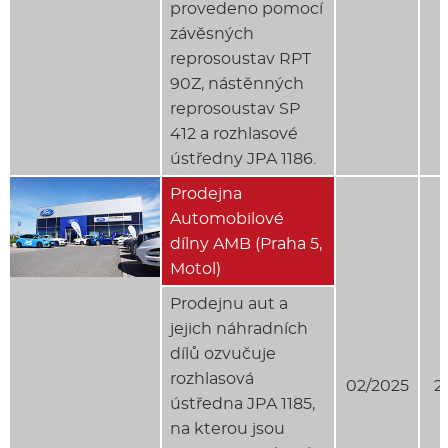
provedeno pomocí
závěsných
reprosoustav RPT
90Z, nástěnných
reprosoustav SP
412 a rozhlasové
ústředny JPA 1186.
Prodejna
Automobilové
dílny AMB (Praha 5,
Motol)
Prodejnu aut a
jejich náhradních
dílů ozvučuje
rozhlasová
02/2025
2
ústředna JPA 1185,
na kterou jsou