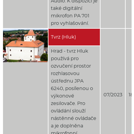
Audio. K dispozici je
také digitální
mikrofon PA 701
pro vyhlašování.
Tvrz (Hluk)
Hrad - tvrz Hluk
používá pro
ozvučení prostor
rozhlasovou
ústřednu JPA
6240, posílenou o
07/2023
18
výkonové
zesilovače. Pro
ovládání slouží
nástěnné ovládače
a je doplněna
mikrofonní