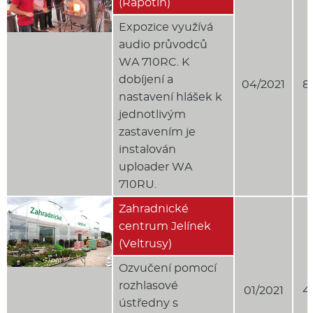
(Rapotín)
Expozice využívá
audio průvodců
WA 710RC. K
dobíjení a
04/2021
8
nastavení hlášek k
jednotlivým
zastavením je
instalován
uploader WA
710RU.
Zahradnické
centrum Jelínek
(Veltrusy)
Ozvučení pomocí
rozhlasové
01/2021
4
ústředny s