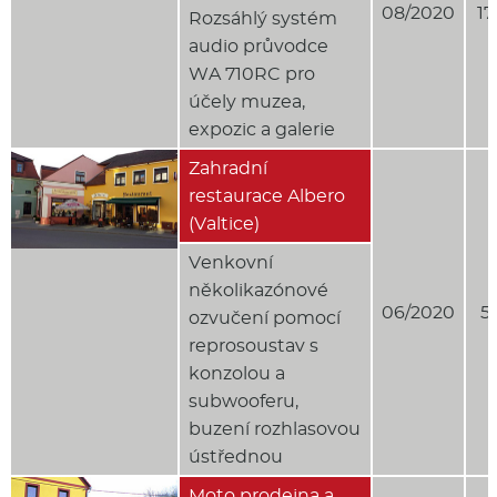
08/2020
17
Rozsáhlý systém
audio průvodce
WA 710RC pro
účely muzea,
expozic a galerie
Zahradní
restaurace Albero
(Valtice)
Venkovní
několikazónové
06/2020
5
ozvučení pomocí
reprosoustav s
konzolou a
subwooferu,
buzení rozhlasovou
ústřednou
Moto prodejna a