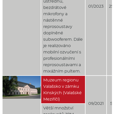
ústřednu,
01/2023
25
bezdrátové
mikrofony a
nástěnné
reprosoustavy
doplněné
subwooferem. Dále
je realizováno
mobilní ozvučení s
profesionálními
reprosoustavami a
mixážním pultem.
Muzeum regionu
Valašsko v zámku
Kinských (Valašské
Meziříčí)
09/2021
5
Větší množství