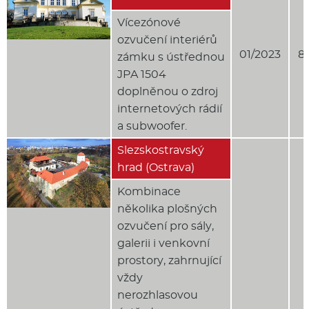
Vícezónové
ozvučení interiérů
01/2023
8
zámku s ústřednou
JPA 1504
doplněnou o zdroj
internetových rádií
a subwoofer.
Slezskostravský
hrad (Ostrava)
Kombinace
několika plošných
ozvučení pro sály,
galerii i venkovní
prostory, zahrnující
vždy
nerozhlasovou