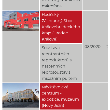
mikrofonu
Hasičský
Záchranný Sbor
Královehradeckého
kraje (Hradec
Králové)
08/2020
2
Soustava
reentrantních
reproduktorů a
nástěnných
reprosoustav s
mixážním pultem
Návštěvnické
centrum -
expozice, muzeum
(Nový Jičín)