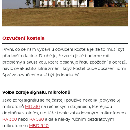
Ozvučení kostela
První, co se nám vybaví u ozvučení kostela je, že to musí být
především laciné. Druhé je, že zcela jistě budeme mít
problémy s akustikou, která obsahuje řadu zpoždění a odrazů,
navíc se akustika silně změní, když kostel bude obsazen lidmi.
Správa ozvučení musí být jednoduchá.
Volba zdroje signálu, mikrofonů
Jako zdroj signálu se nejčastěji používá několik (obvykle 3)
mikrofonů
MD 510
na řečnických stojanech, které jsou
doplněny stolním, u oltáře trvale zabudovaným, mikrofonem
PA 300
nebo
PA 580
a dále někdy ručním bezdrátovým
mikrofonem
MBD 940.