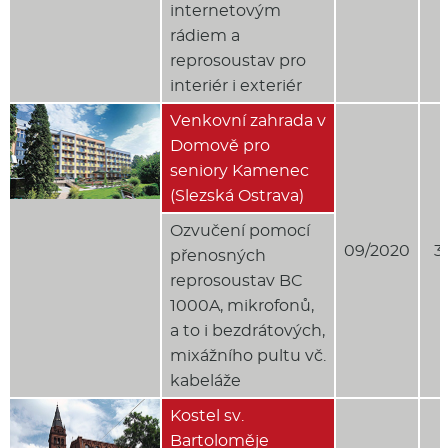
internetovým
rádiem a
reprosoustav pro
interiér i exteriér
Venkovní zahrada v
Domově pro
seniory Kamenec
(Slezská Ostrava)
Ozvučení pomocí
09/2020
3
přenosných
reprosoustav BC
1000A, mikrofonů,
a to i bezdrátových,
mixážního pultu vč.
kabeláže
Kostel sv.
Bartoloměje