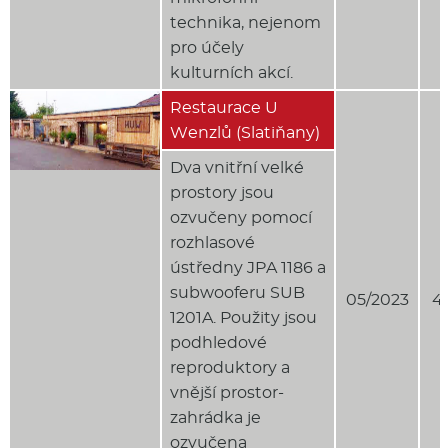
technika, nejenom
pro účely
kulturních akcí.
Restaurace U
Wenzlů (Slatiňany)
Dva vnitřní velké
prostory jsou
ozvučeny pomocí
rozhlasové
ústředny JPA 1186 a
subwooferu SUB
05/2023
4
1201A. Použity jsou
podhledové
reproduktory a
vnější prostor-
zahrádka je
ozvučena