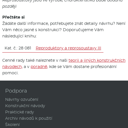
později
Přečtěte si
Žádáte další informace, potřebujete znát detaily návrhu? Není
Vám něco jasné s konstrukcí? Doporučujeme Vám
následující knihu:
Kat. č.: 28 081
Reproduktory a reprosoustavy III
Cenné rady také naleznete v naši
teorii a jiných konstrukčních
návodech,
a v
poradně,
kde se Vám dostane profesionální
pomoci.
Podpora
Návrhy ozvučení
Konstrukční návody
Praktické rady
Archiv návodů k použití
Školení