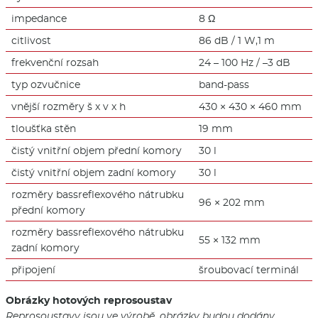
impedance
8 Ω
citlivost
86 dB / 1 W,1 m
frekvenční rozsah
24 – 100 Hz / –3 dB
typ ozvučnice
band-pass
vnější rozměry š x v x h
430 × 430 × 460 mm
tloušťka stěn
19 mm
čistý vnitřní objem přední komory
30 l
čistý vnitřní objem zadní komory
30 l
rozměry bassreflexového nátrubku
96 × 202 mm
přední komory
rozměry bassreflexového nátrubku
55 × 132 mm
zadní komory
připojení
šroubovací terminál
Obrázky hotových reprosoustav
Reprosoustavy jsou ve výrobě, obrázky budou dodány