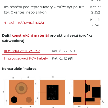
1m těsnění pod reproduktory – může být použit
Kat. č.:
tzv. Okentěs, nebo silikon
12 352
Kat. č.:
4× odhmotňovací nožka
12 346
Další
konstrukční materiál
pro aktivní verzi (pro 1ks
subwooferu)
1× modul zesil. ZS 252
Kat. č.: 27 070
1× propojovací RCA kabely
Kat. č.: 12 991
Konstrukční nákres