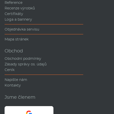
Reference
Recenze výrobků
Certifikáty
Loga a bannery
Objednávka servisu
Mapa stránek
Obchod
Obchodní podmínky
Zásady správy os. údajů
Ceník
Napište nám
Kontakty
Jsme členem