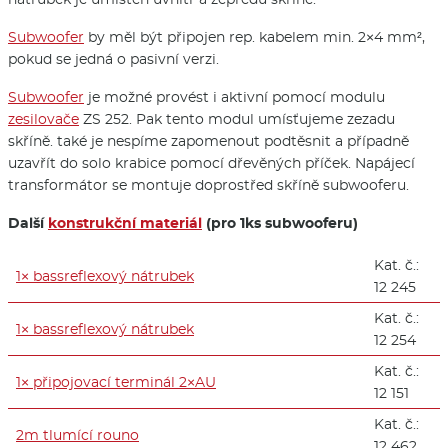
Subwoofer
by měl být připojen rep. kabelem min. 2×4 mm²,
pokud se jedná o pasivní verzi.
Subwoofer
je možné provést i aktivní pomocí modulu
zesilovače
ZS 252. Pak tento modul umísťujeme zezadu
skříně. také je nespíme zapomenout podtěsnit a případně
uzavřít do solo krabice pomocí dřevěných příček. Napájecí
transformátor se montuje doprostřed skříně subwooferu.
Další
konstrukční materiál
(pro 1ks subwooferu)
Kat. č.:
1× bassreflexový nátrubek
12 245
Kat. č.:
1× bassreflexový nátrubek
12 254
Kat. č.:
1× připojovací terminál 2×AU
12 151
Kat. č.:
2m tlumící rouno
12 462