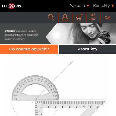
Podpora
Kontakty
Kč



CZ
s DPH
Co chcete ozvučit?
Produkty