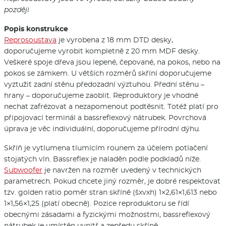
později
Popis konstrukce
Reprosoustava
je vyrobena z 18 mm DTD desky,
doporučujeme vyrobit kompletně z 20 mm MDF desky.
Veškeré spoje dřeva jsou lepené, čepované, na pokos, nebo na
pokos se zámkem. U větších rozměrů skříní doporučujeme
vyztužit zadní stěnu předozadní výztuhou. Přední stěnu –
hrany – doporučujeme zaoblit. Reproduktory je vhodné
nechat zafrézovat a nezapomenout podtěsnit. Totéž platí pro
připojovací terminál a bassreflexový nátrubek. Povrchová
úprava je věc individuální, doporučujeme přírodní dýhu.
Skříň je vytlumena tlumícím rounem za účelem potlačení
stojatých vln. Bassreflex je naladěn podle podkladů níže.
Subwoofer
je navržen na rozměr uvedený v technických
parametrech. Pokud chcete jiný rozměr, je dobré respektovat
tzv. golden ratio poměr stran skříně (šxvxh) 1×2,61×1,613 nebo
1×1,56×1,25 (platí obecně). Pozice reproduktoru se řídí
obecnými zásadami a fyzickými možnostmi, bassreflexový
nátrubek je umístěn uvnitř a zepředu skříně.