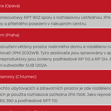
na (Opava)
rosoustavy RPT 90Z spolu s rozhlasovou ústřednou JPA 
y a přilehlého posezení v nákupním centru.
m (Praha)
zvučení většiny prostor rodinného domu e rozděleno na 
lovači JPM 2032WB. Tyto zesilovače jsou spravovány v a
reproduktory jsou zvoleny podhledové RP 110 a RP 124. 
vní subwoofer SUB 1202A.
seniory (Chlumec)
chto ubytovacích a zdravotních prostor je zde rozděleno 
ch je použita rozhlasová ústředna JPA 1506. Jako reprod
RS 390 a podhledové RPT 110.