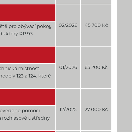
02/2026
45 700 Kč
tě pro obývací pokoj,
oduktory RP 93.
01/2026
65 200 Kč
chnická místnost,
modely 123 a 124, které
12/2025
27 000 Kč
provedeno pomocí
 rozhlasové ústředny