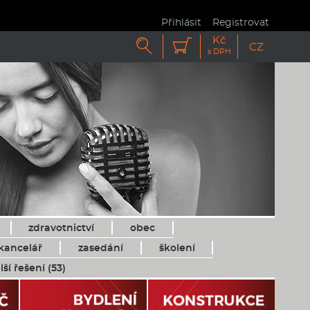
Přihlásit
Registrovat
Kč


CZ
s DPH
zdravotnictví
obec
kancelář
zasedání
školení
lší řešení (53)