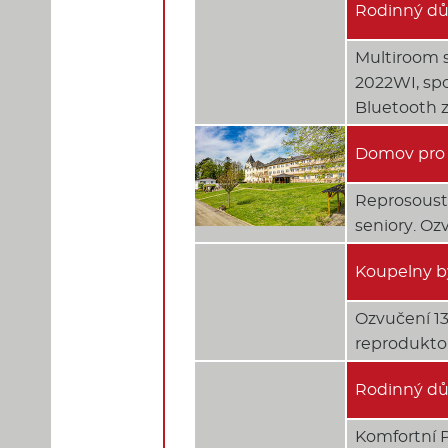
Rodinný dů
Multiroom 
2022WI, sp
Bluetooth z
Domov pro 
Reprosousta
seniory. Oz
Koupelny b
Ozvučení 1
reproduktor
Rodinný dů
Komfortní P