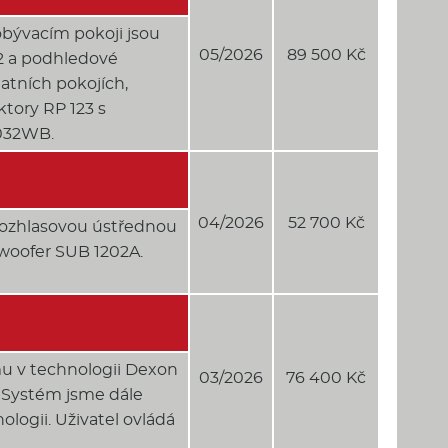
bývacím pokoji jsou
05/2026
89 500 Kč
2 a podhledové
atních pokojích,
ktory RP 123 s
032WB.
04/2026
52 700 Kč
 rozhlasovou ústřednou
bwoofer SUB 1202A.
u v technologii Dexon
03/2026
76 400 Kč
. Systém jsme dále
ologii. Uživatel ovládá