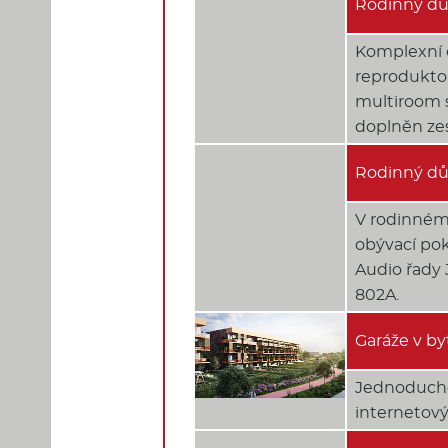
Rodinný dů
Komplexní 
reproduktor
multiroom s
doplněn ze
Rodinný dů
V rodinném
obývací pok
Audio řady 
802A.
Garáže v b
Jednoduché
internetový