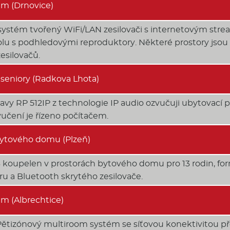
m (Drnovice)
systém tvořený WiFi/LAN zesilovači s internetovým st
olu s podhledovými reproduktory. Některé prostory jso
esilovačů.
seniory (Radkova Lhota)
vy RP 512IP z technologie IP audio ozvučuji ubytovací
vučení je řízeno počítačem.
ytového domu (Plzeň)
3 koupelen v prostorách bytového domu pro 13 rodin, 
u a Bluetooth skrytého zesilovače.
m (Albrechtice)
ětizónový multiroom systém se síťovou konektivitou pře