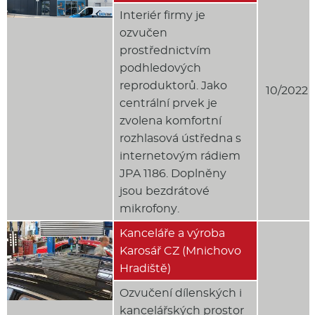
Interiér firmy je
ozvučen
prostřednictvím
podhledových
reproduktorů. Jako
10/2022
centrální prvek je
zvolena komfortní
rozhlasová ústředna s
internetovým rádiem
JPA 1186. Doplněny
jsou bezdrátové
mikrofony.
Kanceláře a výroba
Karosář CZ (Mnichovo
Hradiště)
Ozvučení dílenských i
kancelářských prostor