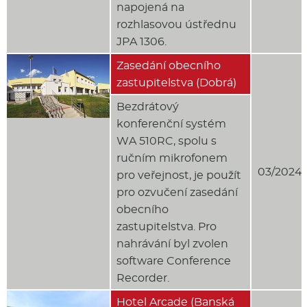
napojená na
rozhlasovou ústřednu
JPA 1306.
Zasedání obecního
zastupitelstva (Dobrá)
Bezdrátový
konferenční systém
WA 510RC, spolu s
ručním mikrofonem
03/2024
pro veřejnost, je použít
pro ozvučení zasedání
obecního
zastupitelstva. Pro
nahrávání byl zvolen
software Conference
Recorder.
Hotel Arcade (Banská