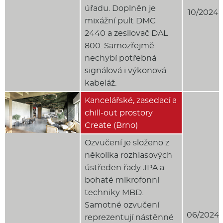
úřadu. Doplněn je
10/2024
mixážní pult DMC
2440 a zesilovač DAL
800. Samozřejmě
nechybí potřebná
signálová i výkonová
kabeláž.
Kancelářské, zasedací a
chill-out prostory
Create (Brno)
Ozvučení je složeno z
několika rozhlasových
ústředen řady JPA a
bohaté mikrofonní
techniky MBD.
Samotné ozvučení
06/2024
reprezentují nástěnné