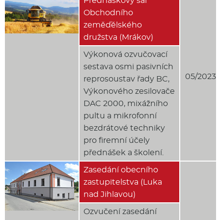
Přednáškový sál
Obchodního
zeměďělského
družstva (Mrákov)
Výkonová ozvučovací
sestava osmi pasivních
05/2023
reprosoustav řady BC,
Výkonového zesilovače
DAC 2000, mixážního
pultu a mikrofonní
bezdrátové techniky
pro firemní účely
přednášek a školení.
Zasedání obecního
zastupitelstva (Luka
nad Jihlavou)
Ozvučení zasedání