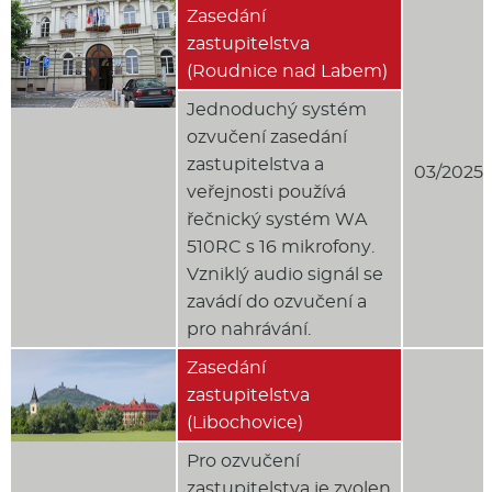
Zasedání
zastupitelstva
(Roudnice nad Labem)
Jednoduchý systém
ozvučení zasedání
zastupitelstva a
03/2025
veřejnosti používá
řečnický systém WA
510RC s 16 mikrofony.
Vzniklý audio signál se
zavádí do ozvučení a
pro nahrávání.
Zasedání
zastupitelstva
(Libochovice)
Pro ozvučení
zastupitelstva je zvolen