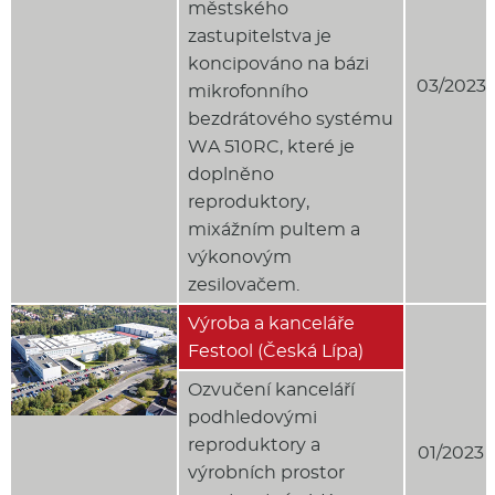
městského
zastupitelstva je
koncipováno na bázi
03/2023
mikrofonního
bezdrátového systému
WA 510RC, které je
doplněno
reproduktory,
mixážním pultem a
výkonovým
zesilovačem.
Výroba a kanceláře
Festool (Česká Lípa)
Ozvučení kanceláří
podhledovými
reproduktory a
01/2023
výrobních prostor