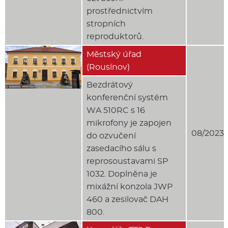
prostřednictvím
stropních
reproduktorů.
Městský úřad
(Rousínov)
Bezdrátový
konferenční systém
WA 510RC s 16
mikrofony je zapojen
08/2023
do ozvučení
zasedacího sálu s
reprosoustavami SP
1032. Doplněna je
mixážní konzola JWP
460 a zesilovač DAH
800.