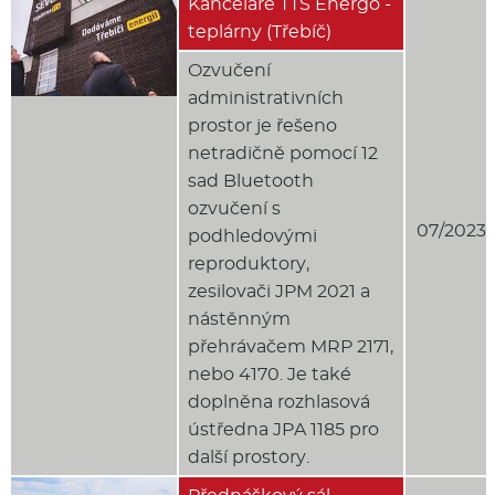
Kanceláře TTS Energo -
teplárny (Třebíč)
Ozvučení
administrativních
prostor je řešeno
netradičně pomocí 12
sad Bluetooth
ozvučení s
07/2023
podhledovými
reproduktory,
zesilovači JPM 2021 a
nástěnným
přehrávačem MRP 2171,
nebo 4170. Je také
doplněna rozhlasová
ústředna JPA 1185 pro
další prostory.