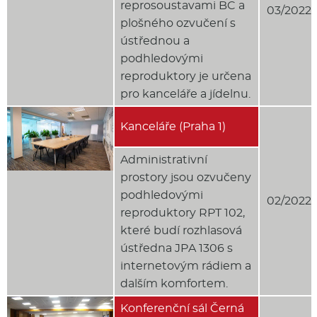
reprosoustavami BC a
03/2022
plošného ozvučení s
ústřednou a
podhledovými
reproduktory je určena
pro kanceláře a jídelnu.
Kanceláře (Praha 1)
Administrativní
prostory jsou ozvučeny
podhledovými
02/2022
reproduktory RPT 102,
které budí rozhlasová
ústředna JPA 1306 s
internetovým rádiem a
dalším komfortem.
Konferenční sál Černá