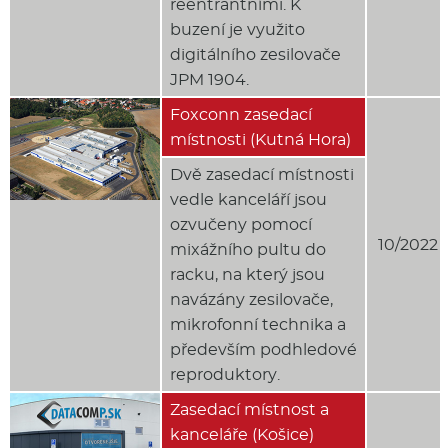
reentrantními. K
buzení je využito
digitálního zesilovače
JPM 1904.
Foxconn zasedací
místnosti (Kutná Hora)
Dvě zasedací místnosti
vedle kanceláří jsou
ozvučeny pomocí
10/2022
mixážního pultu do
racku, na který jsou
navázány zesilovače,
mikrofonní technika a
především podhledové
reproduktory.
Zasedací místnost a
kanceláře (Košice)