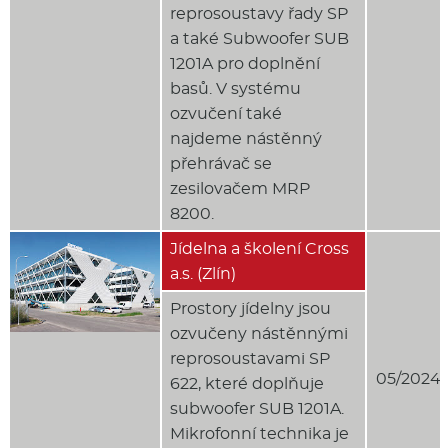
reprosoustavy řady SP
a také Subwoofer SUB
1201A pro doplnění
basů. V systému
ozvučení také
najdeme nástěnný
přehrávač se
zesilovačem MRP
8200.
Jídelna a školení Cross
a.s. (Zlín)
Prostory jídelny jsou
ozvučeny nástěnnými
reprosoustavami SP
05/2024
622, které doplňuje
subwoofer SUB 1201A.
Mikrofonní technika je