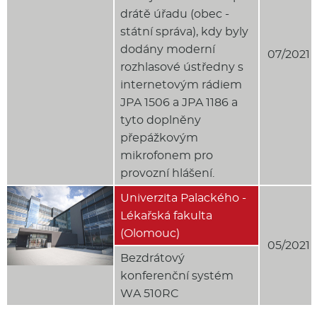
drátě úřadu (obec -
státní správa), kdy byly
dodány moderní
07/2021
rozhlasové ústředny s
internetovým rádiem
JPA 1506 a JPA 1186 a
tyto doplněny
přepážkovým
mikrofonem pro
provozní hlášení.
Univerzita Palackého -
Lékařská fakulta
(Olomouc)
05/2021
Bezdrátový
konferenční systém
WA 510RC