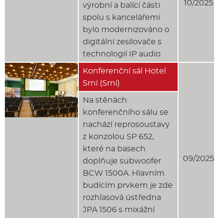
10/2025
výrobní a balící části
spolu s kancelářemi
bylo modernizováno o
digitální zesilovače s
technologií IP audio.
Konferenční sál Hotel
Srní (Srní)
Na stěnách
konferenčního sálu se
nachází reprosoustavy
z konzolou SP 652,
které na basech
09/2025
doplňuje subwoofer
BCW 1500A. Hlavním
budícím prvkem je zde
rozhlasová ústředna
JPA 1506 s mixážní