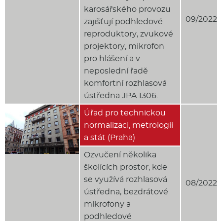
karosářského provozu
09/2022
zajišťují podhledové
reproduktory, zvukové
projektory, mikrofon
pro hlášení a v
neposlední řadě
komfortní rozhlasová
ústředna JPA 1306.
Úřad pro technickou
normalizaci, metrologii
a stát (Praha)
Ozvučení několika
školících prostor, kde
se využívá rozhlasová
08/2022
ústředna, bezdrátové
mikrofony a
podhledové