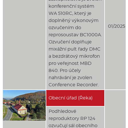
konferenční systém
WA 510RC, který je
doplněný výkonovým
01/2025
ozvučením do
reprosoustav BC1000A.
Ozvučení doplňuje
mixážní pult řady DMC
a bezdrátový mikrofon
pro veřejnost MBD
840. Pro účely
nahrávání je zvolen
Conference Recorder.
Obecní úřad (Řeka)
Podhledové
reproduktory RP 124
ozvučují sál obecního