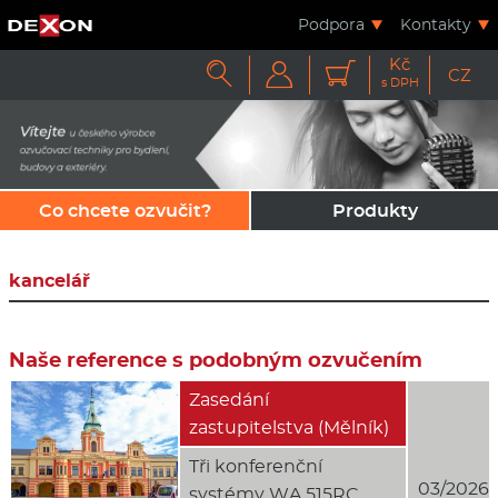
Podpora
Kontakty
Kč



CZ
s DPH
Co chcete ozvučit?
Produkty
kancelář
Naše reference s podobným ozvučením
Zasedání
zastupitelstva (Mělník)
Tři konferenční
03/2026
systémy WA 515RC