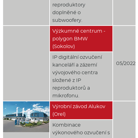
reproduktory
doplněné o
subwoofery.
Výzkumné centrum -
polygon BMW
(Sokolov)
IP digitální ozvučení
05/2022
kanceláří a zázemí
vývojového centra
složené z IP
reproduktorů a
mikrofonu.
Výrobní závod Alukov
(Orel)
Kombinace
výkonového ozvučení s