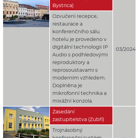
Bystrica)
Ozvučení recepce,
restaurace a
konferenčního sálu
hotelu je provedeno v
digitální technologii IP
03/2024
Audio s podhledovými
reproduktory a
reprosoustavami s
moderním vzhledem.
Doplněna je
mikrofonní technika a
mixážní konzola.
Zasedání
zastupitelstva (Zubří)
Trojnásobný
konferenční systém