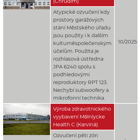
(Chrudim)
Atypické ozvučení kdy
prostory garážových
stání Městského úřadu
jsou použity i k dalším
10/2025
kulturněspolečenským
účelům. Použita je
rozhlasová ústředna
JPA 6240 spolu s
podhledovými
reproduktory RPT 123.
Nechybí subwoofery a
mikrofonní technika.
Výroba zdravotnického
vyybavení Mölnlycke
Health C (Karviná)
Ozvučení pěti zón