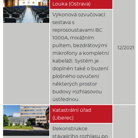
Louka (Ostrava)
Výkonová ozvučovací
sestava s
reprosoustavami BC
1000A, mixážním
pultem, bezdrátovými
12/2021
mikrofony a kompletní
kabeláži. Systém je
doplněn také o buzení
plošného ozvučení
některých prostor
budovy rozhlasovou
ústřednou.
Katastrální úřad
(Liberec)
Rekonstrukce
stávajícího rozhlasu po