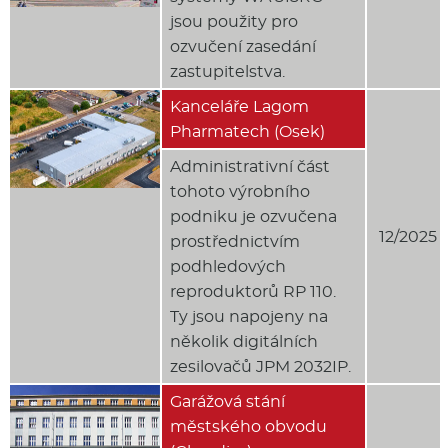
jsou použity pro
ozvučení zasedání
zastupitelstva.
Kanceláře Lagom
Pharmatech (Osek)
Administrativní část
tohoto výrobního
podniku je ozvučena
12/2025
prostřednictvím
podhledových
reproduktorů RP 110.
Ty jsou napojeny na
několik digitálních
zesilovačů JPM 2032IP.
Garážová stání
městského obvodu