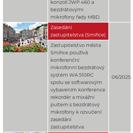
konzolí JWP 460 a
bezdrátovými
mikrofony řady MBD.
Zasedání
zastupitelstva (Smiřice)
Zastupitelstvo města
Smiřice používá
konferenční
mikrofonní bezdrátový
systém WA 510RC
06/2025
spolu se softwarovým
vybavením konference
rekordér a mixážní
pultem s bezdrátový
mikrofony k ozvučení
zasedání
zastupitelstva.