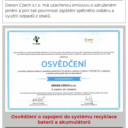
Dexon Czech s.r.o. má uzavřenou smlouvu o sdruženém
plnění a plní tak povinnost zajištění zpětného odběru a
využití odpadů z obalů.
Osvědčení o zapojení do systému recyklace
baterií a akumulátorů