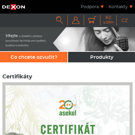
Podpora
Kontakty
Kč



CZ
s DPH
Co chcete ozvučit?
Produkty
Certifikáty