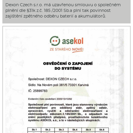
Dexon Czech s.r.o. má uzavřenou smlouvu o společném
plnění dle §31k z.č. 185 /2001 Sb.a plní tak povinnost
zajištění zpětného odběru baterií a akumulátorů.