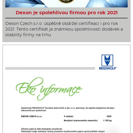
Dexon je spolehlivou firmou pro rok 2021
Dexon Czech s.r.o. úspěšně obdržel certifikaci i pro rok
2021. Tento certifikát je známkou spolehlivosti dodávek a
stability firmy na trhu.