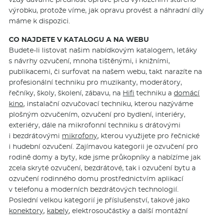
výrobku, protože víme, jak opravu provést a náhradní díly
máme k dispozici.
CO NAJDETE V KATALOGU A NA WEBU
Budete-li listovat našim nabídkovým katalogem, letáky
s návrhy ozvučení, mnoha tištěnými, i knižními,
publikacemi, či surfovat na našem webu, takt narazíte na
profesionální techniku pro muzikanty, moderátory,
řečníky, školy, školení, zábavu, na
Hifi
techniku a
domácí
kino
, instalační ozvučovací techniku, kterou nazýváme
plošným ozvučením, ozvučení pro bydlení, interiéry,
exteriéry, dále na mikrofonní techniku s drátovými
i bezdrátovými
mikrofony
, kterou využijete pro řečnické
i hudební ozvučení. Zajímavou kategorii je ozvučení pro
rodině domy a byty, kde jsme průkopníky a nabízíme jak
zcela skryté ozvučení, bezdrátové, tak i ozvučení bytu a
ozvučení rodinného domu prostřednictvím aplikací
v telefonu a moderních bezdrátových technologií.
Poslední velkou kategorií je příslušenství, takové jako
konektory
,
kabely
, elektrosoučástky a další montážní