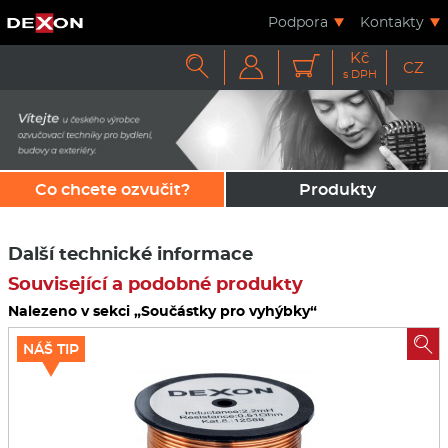
Podpora
Kontakty
Kč



CZ
s DPH
Co chcete ozvučit?
Produkty
Další technické informace
Související a podobné produkty
Nalezeno v sekci „Součástky pro vyhýbky“

NÁŠ TIP