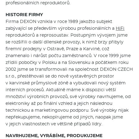
profesionálních reproduktorů.
HISTORIE FIRMY
Firma DEXON vznikla v roce 1989 jakožto subjekt
zabývající se především výrobou profesionálních a
HiFi
reproduktorů a reprosoustav. Postupným vývojem jsme
se rozšířili o další dílenské provozy, k nimž brzy přibyly
firemní prodejny v Ostravě, Praze a Karviné, což
znamenalo i nárůst počtu zaměstnanců. V roce 1999 jsme
zřídili pobočky v Polsku a na Slovensku a počátkem roku
2002 jsme se transformovali na společnost DEXON CZECH
s.r.o., přestěhovali se do nově vystavěných prostor
v karvinské průmyslové zóně a vybudovali nový systém
interních procesů. Aktuálně máme k dispozici větší
množství výrobních provozů, své výrobky navrhujeme, od
elektroniky až po finální vzhled a jejich následnou
technickou a marketingovou podporu. Své výrobky nijak
nepřekupujeme, nekopírujeme od jiných, naopak jsme
v jejich vlastnostech ve většině případů lídry.
NAVRHUJEME, VYRÁBÍME, PRODUKUJEME