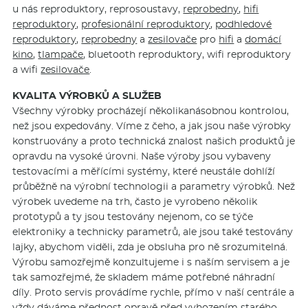
u nás reproduktory, reprosoustavy,
reprobedny
,
hifi
reproduktory
,
profesionální reproduktory
,
podhledové
reproduktory
,
reprobedny
a
zesilovače
pro
hifi
a
domácí
kino
,
tlampače
, bluetooth reproduktory, wifi reproduktory
a wifi
zesilovače
.
KVALITA VÝROBKŮ A SLUŽEB
Všechny výrobky procházejí několikanásobnou kontrolou,
než jsou expedovány. Víme z čeho, a jak jsou naše výrobky
konstruovány a proto technická znalost našich produktů je
opravdu na vysoké úrovni. Naše výroby jsou vybaveny
testovacími a měřícími systémy, které neustále dohlíží
průběžně na výrobní technologii a parametry výrobků. Než
výrobek uvedeme na trh, často je vyrobeno několik
prototypů a ty jsou testovány nejenom, co se týče
elektroniky a technicky parametrů, ale jsou také testovány
lajky, abychom viděli, zda je obsluha pro ně srozumitelná.
Výrobu samozřejmě konzultujeme i s naším servisem a je
tak samozřejmé, že skladem máme potřebné náhradní
díly. Proto servis provádíme rychle, přímo v naší centrále a
vždy dáváme přednost opravě před vyhozením starého