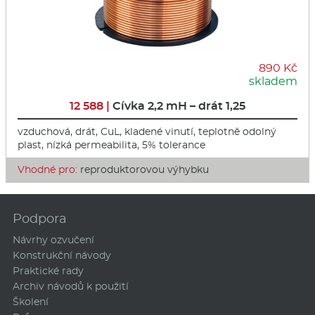
890 Kč
skladem
12 588 |
Cívka 2,2 mH – drát 1,25
vzduchová, drát, CuL, kladené vinutí, teplotně odolný
plast, nízká permeabilita, 5% tolerance
Vhodné pro:
reproduktorovou výhybku
Podpora
Návrhy ozvučení
Konstrukční návody
Praktické rady
Archiv návodů k použití
Školení