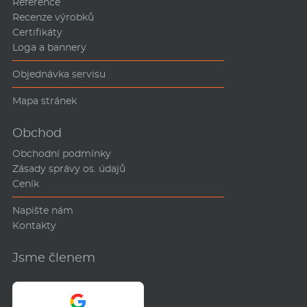
Reference
Recenze výrobků
Certifikáty
Loga a bannery
Objednávka servisu
Mapa stránek
Obchod
Obchodní podmínky
Zásady správy os. údajů
Ceník
Napište nám
Kontakty
Jsme členem