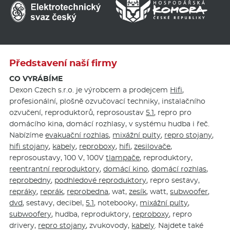
Představení naší firmy
CO VYRÁBÍME
Dexon Czech s.r.o. je výrobcem a prodejcem
Hifi
,
profesionální, plošně ozvučovací techniky, instalačního
ozvučení, reproduktorů, reprosoustav
5.1
, repro pro
domácího kina, domácí rozhlasy, v systému hudba i řeč.
Nabízíme
evakuační rozhlas
,
mixážní pulty
,
repro stojany
,
hifi stojany
,
kabely
,
reproboxy
,
hifi
,
zesilovače
,
reprosoustavy, 100 V, 100V
tlampače
, reproduktory,
reentrantní reproduktory
,
domácí kino
,
domácí rozhlas
,
reprobedny
,
podhledové reproduktory
, repro sestavy,
repráky
,
reprák
,
reprobedna
, wat,
zesík
, watt,
subwoofer
,
dvd
, sestavy, decibel,
5.1
, notebooky,
mixážní pulty
,
subwoofery
, hudba, reproduktory,
reproboxy
, repro
drivery,
repro stojany
, zvukovody,
kabely
. Najdete také