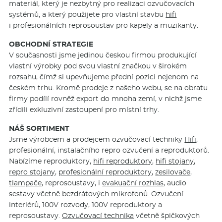
materiál, který je nezbytný pro realizaci ozvučovacích
systémů, a který použijete pro vlastní stavbu
hifi
i profesionálních reprosoustav pro kapely a muzikanty.
OBCHODNÍ STRATEGIE
V současnosti jsme jedinou českou firmou produkující
vlastní výrobky pod svou vlastní značkou v širokém
rozsahu, čímž si upevňujeme přední pozici nejenom na
českém trhu. Kromě prodeje z našeho webu, se na obratu
firmy podílí rovněž export do mnoha zemí, v nichž jsme
zřídili exkluzivní zastoupení pro místní trhy.
NÁŠ SORTIMENT
Jsme výrobcem a prodejcem ozvučovací techniky
Hifi
,
profesionální, instalačního repro ozvučení a reproduktorů.
Nabízíme reproduktory,
hifi reproduktory
,
hifi stojany
,
repro stojany
,
profesionální reproduktory
,
zesilovače
,
tlampače
, reprosoustavy, i
evakuační rozhlas
, audio
sestavy včetně bezdrátových mikrofonů. Ozvučení
interiérů, 100V rozvody, 100V reproduktory a
reprosoustavy.
Ozvučovací technika
včetně špičkových