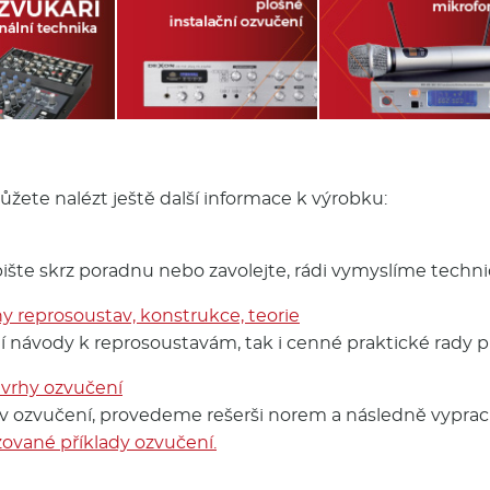
ete nalézt ještě další informace k výrobku:
 pište skrz poradnu nebo zavolejte, rádi vymyslíme tech
hy reprosoustav, konstrukce, teorie
í návody k reprosoustavám, tak i cenné praktické rady pr
ávrhy ozvučení
av ozvučení, provedeme rešerši norem a následně vypra
zované příklady ozvučení.