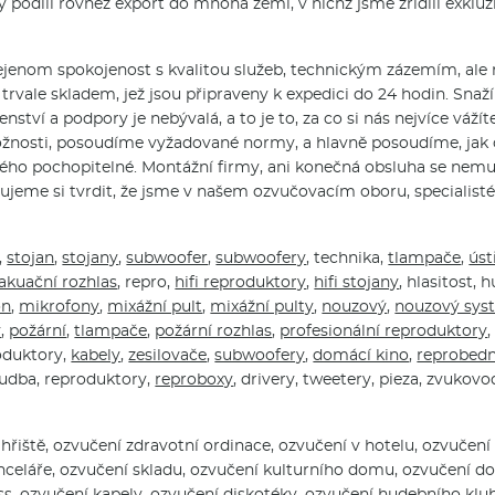
podílí rovněž export do mnoha zemí, v nichž jsme zřídili exkluzi
ejenom spokojenost s kvalitou služeb, technickým zázemím, ale r
trvale skladem, jež jsou připraveny k expedici do 24 hodin. Sn
ství a podpory je nebývalá, a to je to, za co si nás nejvíce váž
osti, posoudíme vyžadované normy, a hlavně posoudíme, jak ozv
ého pochopitelné. Montážní firmy, ani konečná obsluha se nemus
ujeme si tvrdit, že jsme v našem ozvučovacím oboru, specialisté
,
stojan
,
stojany
,
subwoofer
,
subwoofery
, technika,
tlampače
,
úst
akuační rozhlas
, repro,
hifi reproduktory
,
hifi stojany
, hlasitost, 
on
,
mikrofony
,
mixážní pult
,
mixážní pulty
,
nouzový
,
nouzový sys
ý
,
požární
,
tlampače
,
požární rozhlas
,
profesionální reproduktory
roduktory,
kabely
,
zesilovače
,
subwoofery
,
domácí kino
,
reprobed
hudba, reproduktory,
reproboxy
, drivery, tweetery, pieza, zvukov
í hřiště, ozvučení zdravotní ordinace, ozvučení v hotelu, ozvuče
celáře, ozvučení skladu, ozvučení kulturního domu, ozvučení do
s, ozvučení kapely, ozvučení diskotéky, ozvučení hudebního klubu