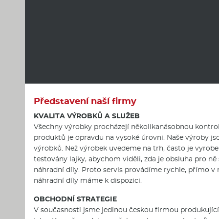
Představení naší firmy
KVALITA VÝROBKŮ A SLUŽEB
Všechny výrobky procházejí několikanásobnou kontrolo
produktů je opravdu na vysoké úrovni. Naše výroby js
výrobků. Než výrobek uvedeme na trh, často je vyroben
testovány lajky, abychom viděli, zda je obsluha pro
náhradní díly. Proto servis provádíme rychle, přímo 
náhradní díly máme k dispozici.
OBCHODNÍ STRATEGIE
V současnosti jsme jedinou českou firmou produkujíc