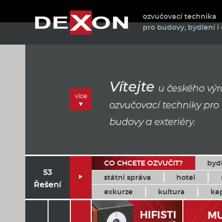
ozvučovací technika
pro budovy, bydlení i 
více
CO CHCETE OZVUČIT?
byd
53
státní správa
hotel

Řešení
exkurze
kultura
ka