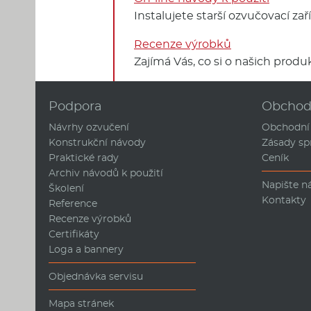
Instalujete starší ozvučovací za
Recenze výrobků
Zajímá Vás, co si o našich produk
Podpora
Obcho
Návrhy ozvučení
Obchodní
Konstrukční návody
Zásady sp
Praktické rady
Ceník
Archiv návodů k použití
Napište 
Školení
Kontakty
Reference
Recenze výrobků
Certifikáty
Loga a bannery
Objednávka servisu
Mapa stránek