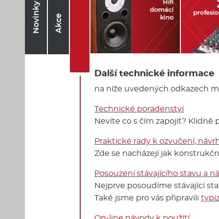
Novinky
Akce
Další technické informace
na níže uvedených odkazech můž
Technické poradenství
Nevíte co s čím zapojit? Klidně
Praktické rady k ozvučení, návr
Zde se nacházejí jak konstrukčn
Posouzení stávajícího stavu a n
Nejprve posoudíme stávající st
Také jsme pro vás připravili
typi
On-line návody k použití