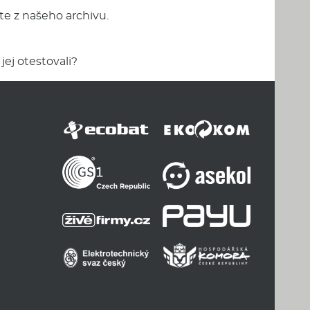
te z našeho archivu.
jej otestovali?