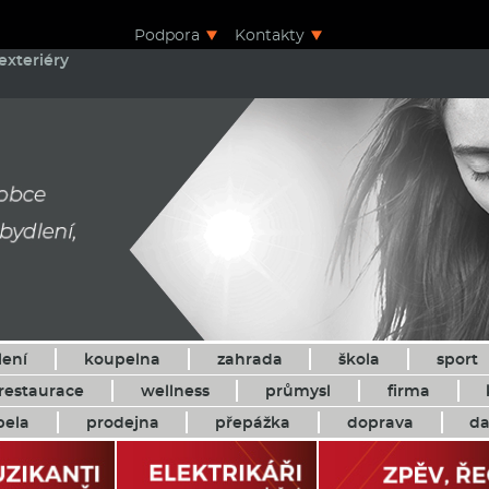
Podpora
Kontakty
exteriéry
lení
koupelna
zahrada
škola
sport
restaurace
wellness
průmysl
firma
pela
prodejna
přepážka
doprava
da