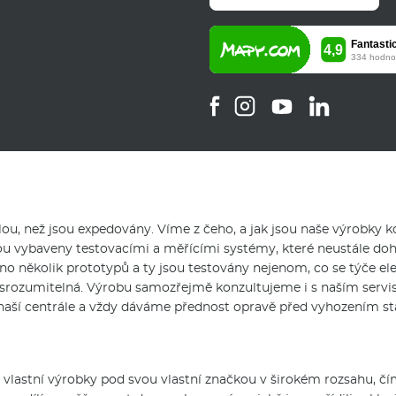
u, než jsou expedovány. Víme z čeho, a jak jsou naše výrobky k
ou vybaveny testovacími a měřícími systémy, které neustále doh
o několik prototypů a ty jsou testovány nejenom, co se týče ele
 ně srozumitelná. Výrobu samozřejmě konzultujeme i s naším se
v naší centrále a vždy dáváme přednost opravě před vyhozením st
í vlastní výrobky pod svou vlastní značkou v širokém rozsahu, 