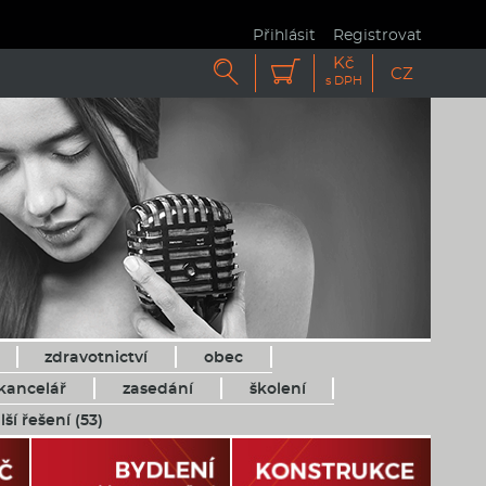
Přihlásit
Registrovat
Kč


CZ
s DPH
zdravotnictví
obec
kancelář
zasedání
školení
lší řešení (53)