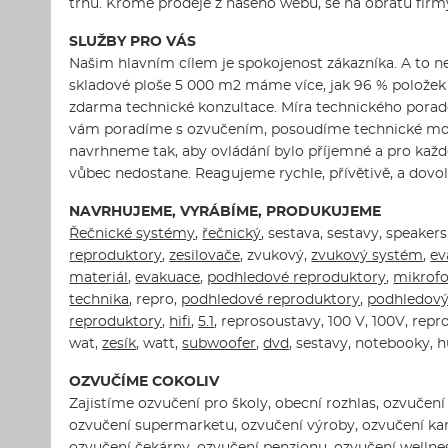
trhu. Kromě prodeje z našeho webu, se na obratu firmy 
SLUŽBY PRO VÁS
Našim hlavním cílem je spokojenost zákazníka. A to n
skladové ploše 5 000 m2 máme více, jak 96 % položek 
zdarma technické konzultace. Míra technického poraden
vám poradíme s ozvučením, posoudíme technické možn
navrhneme tak, aby ovládání bylo příjemné a pro každ
vůbec nedostane. Reagujeme rychle, přívětivě, a dovol
NAVRHUJEME, VYRÁBÍME, PRODUKUJEME
Řečnické systémy
,
řečnický
, sestava, sestavy, speakers
reproduktory
,
zesilovače
, zvukový,
zvukový systém
,
ev
materiál
,
evakuace
,
podhledové reproduktory
,
mikrof
technika
, repro,
podhledové reproduktory
,
podhledov
reproduktory
,
hifi
,
5.1
, reprosoustavy, 100 V, 100V, rep
wat,
zesík
, watt,
subwoofer
,
dvd
, sestavy, notebooky, 
OZVUČÍME COKOLIV
Zajistíme ozvučení pro školy, obecní rozhlas, ozvučen
ozvučení supermarketu, ozvučení výroby, ozvučení kan
ozvučení čekárny, ozvučení penzionu, ozvučení wellnes