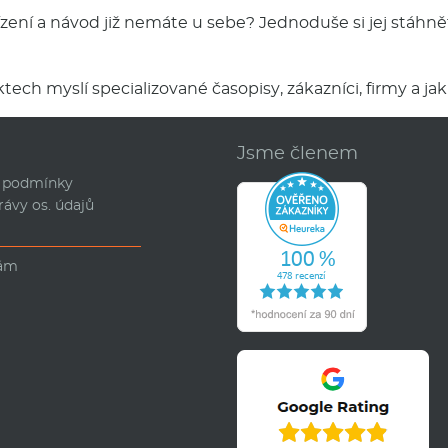
řízení a návod již nemáte u sebe? Jednoduše si jej stáhně
tech myslí specializované časopisy, zákazníci, firmy a jak 
d
Jsme členem
 podmínky
rávy os. údajů
nám