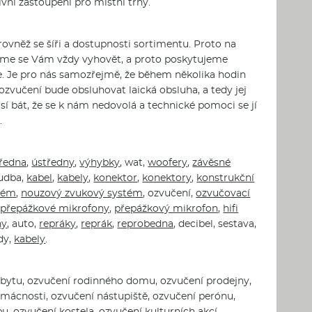
vní zastoupení pro místní trhy.
ovněž se šíři a dostupnosti sortimentu. Proto na
ažíme se Vám vždy vyhovět, a proto poskytujeme
íte. Je pro nás samozřejmě, že během několika hodin
učení bude obsluhovat laická obsluha, a tedy jej
í bát, že se k nám nedovolá a technické pomoci se jí
.
ředna
,
ústředny
,
výhybky
, wat,
woofery
,
závěsné
hudba,
kabel
,
kabely
,
konektor
,
konektory
,
konstrukční
tém
,
nouzový zvukový systém
, ozvučení,
ozvučovací
,
přepážkové mikrofony
,
přepážkový mikrofon
,
hifi
ny
, auto,
repráky
,
reprák
,
reprobedna
, decibel, sestava,
ody,
kabely
.
ní bytu, ozvučení rodinného domu, ozvučení prodejny,
mácnosti, ozvučení nástupiště, ozvučení perónu,
, ozvučení kostela, ozvučení kulturních akcí,