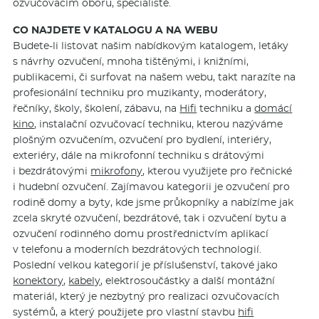
ozvučovacím oboru, specialisté.
CO NAJDETE V KATALOGU A NA WEBU
Budete-li listovat našim nabídkovým katalogem, letáky
s návrhy ozvučení, mnoha tištěnými, i knižními,
publikacemi, či surfovat na našem webu, takt narazíte na
profesionální techniku pro muzikanty, moderátory,
řečníky, školy, školení, zábavu, na
Hifi
techniku a
domácí
kino
, instalační ozvučovací techniku, kterou nazýváme
plošným ozvučením, ozvučení pro bydlení, interiéry,
exteriéry, dále na mikrofonní techniku s drátovými
i bezdrátovými
mikrofony
, kterou využijete pro řečnické
i hudební ozvučení. Zajímavou kategorii je ozvučení pro
rodině domy a byty, kde jsme průkopníky a nabízíme jak
zcela skryté ozvučení, bezdrátové, tak i ozvučení bytu a
ozvučení rodinného domu prostřednictvím aplikací
v telefonu a moderních bezdrátových technologií.
Poslední velkou kategorií je příslušenství, takové jako
konektory
,
kabely
, elektrosoučástky a další montážní
materiál, který je nezbytný pro realizaci ozvučovacích
systémů, a který použijete pro vlastní stavbu
hifi