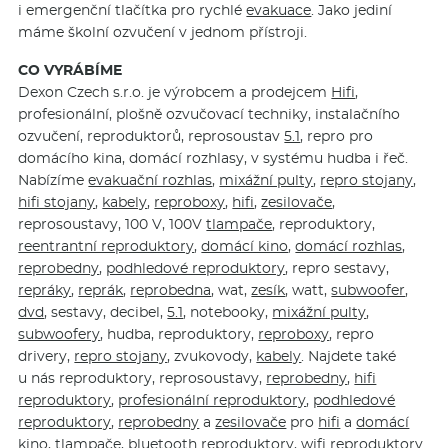
i emergenční tlačítka pro rychlé
evakuace
. Jako jediní
máme školní ozvučení v jednom přístroji.
CO VYRÁBÍME
Dexon Czech s.r.o. je výrobcem a prodejcem
Hifi
,
profesionální, plošně ozvučovací techniky, instalačního
ozvučení, reproduktorů, reprosoustav
5.1
, repro pro
domácího kina, domácí rozhlasy, v systému hudba i řeč.
Nabízíme
evakuační rozhlas
,
mixážní pulty
,
repro stojany
,
hifi stojany
,
kabely
,
reproboxy
,
hifi
,
zesilovače
,
reprosoustavy, 100 V, 100V
tlampače
, reproduktory,
reentrantní reproduktory
,
domácí kino
,
domácí rozhlas
,
reprobedny
,
podhledové reproduktory
, repro sestavy,
repráky
,
reprák
,
reprobedna
, wat,
zesík
, watt,
subwoofer
,
dvd
, sestavy, decibel,
5.1
, notebooky,
mixážní pulty
,
subwoofery
, hudba, reproduktory,
reproboxy
, repro
drivery,
repro stojany
, zvukovody,
kabely
. Najdete také
u nás reproduktory, reprosoustavy,
reprobedny
,
hifi
reproduktory
,
profesionální reproduktory
,
podhledové
reproduktory
,
reprobedny
a
zesilovače
pro
hifi
a
domácí
kino
,
tlampače
, bluetooth reproduktory, wifi reproduktory