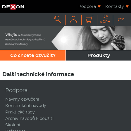
Podpora
Kontakty
Kč



CZ
s DPH
Co chcete ozvučit?
Produkty
Další technické informace
Podpora
Návrhy ozvučení
Konstrukční návody
Praktické rady
Archiv návodů k použití
Školení