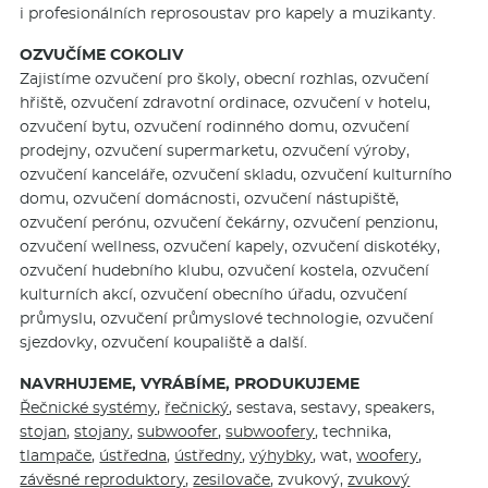
i profesionálních reprosoustav pro kapely a muzikanty.
OZVUČÍME COKOLIV
Zajistíme ozvučení pro školy, obecní rozhlas, ozvučení
hřiště, ozvučení zdravotní ordinace, ozvučení v hotelu,
ozvučení bytu, ozvučení rodinného domu, ozvučení
prodejny, ozvučení supermarketu, ozvučení výroby,
ozvučení kanceláře, ozvučení skladu, ozvučení kulturního
domu, ozvučení domácnosti, ozvučení nástupiště,
ozvučení perónu, ozvučení čekárny, ozvučení penzionu,
ozvučení wellness, ozvučení kapely, ozvučení diskotéky,
ozvučení hudebního klubu, ozvučení kostela, ozvučení
kulturních akcí, ozvučení obecního úřadu, ozvučení
průmyslu, ozvučení průmyslové technologie, ozvučení
sjezdovky, ozvučení koupaliště a další.
NAVRHUJEME, VYRÁBÍME, PRODUKUJEME
Řečnické systémy
,
řečnický
, sestava, sestavy, speakers,
stojan
,
stojany
,
subwoofer
,
subwoofery
, technika,
tlampače
,
ústředna
,
ústředny
,
výhybky
, wat,
woofery
,
závěsné reproduktory
,
zesilovače
, zvukový,
zvukový