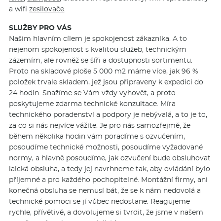
a wifi
zesilovače
.
SLUŽBY PRO VÁS
Našim hlavním cílem je spokojenost zákazníka. A to
nejenom spokojenost s kvalitou služeb, technickým
zázemím, ale rovněž se šíři a dostupnosti sortimentu.
Proto na skladové ploše 5 000 m2 máme více, jak 96 %
položek trvale skladem, jež jsou připraveny k expedici do
24 hodin. Snažíme se Vám vždy vyhovět, a proto
poskytujeme zdarma technické konzultace. Míra
technického poradenství a podpory je nebývalá, a to je to,
za co si nás nejvíce vážíte. Je pro nás samozřejmě, že
během několika hodin vám poradíme s ozvučením,
posoudíme technické možnosti, posoudíme vyžadované
normy, a hlavně posoudíme, jak ozvučení bude obsluhovat
laická obsluha, a tedy jej navrhneme tak, aby ovládání bylo
příjemné a pro každého pochopitelné. Montážní firmy, ani
konečná obsluha se nemusí bát, že se k nám nedovolá a
technické pomoci se jí vůbec nedostane. Reagujeme
rychle, přívětivě, a dovolujeme si tvrdit, že jsme v našem