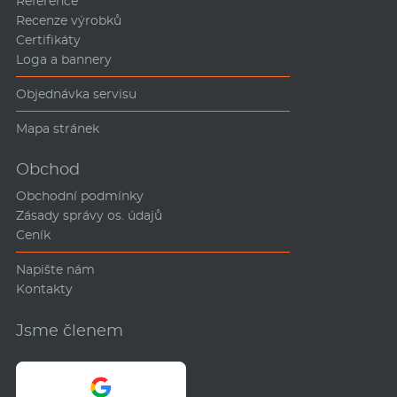
Reference
Recenze výrobků
Certifikáty
Loga a bannery
Objednávka servisu
Mapa stránek
Obchod
Obchodní podmínky
Zásady správy os. údajů
Ceník
Napište nám
Kontakty
Jsme členem