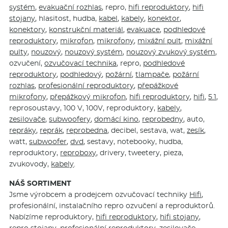
systém
,
evakuační rozhlas
, repro,
hifi reproduktory
,
hifi
stojany
, hlasitost, hudba,
kabel
,
kabely
,
konektor
,
konektory
,
konstrukční materiál
,
evakuace
,
podhledové
reproduktory
,
mikrofon
,
mikrofony
,
mixážní pult
,
mixážní
pulty
,
nouzový
,
nouzový systém
,
nouzový zvukový systém
,
ozvučení,
ozvučovací technika
, repro,
podhledové
reproduktory
,
podhledový
,
požární
,
tlampače
,
požární
rozhlas
,
profesionální reproduktory
,
přepážkové
mikrofony
,
přepážkový mikrofon
,
hifi reproduktory
,
hifi
,
5.1
,
reprosoustavy, 100 V, 100V, reproduktory,
kabely
,
zesilovače
,
subwoofery
,
domácí kino
,
reprobedny
, auto,
repráky
,
reprák
,
reprobedna
, decibel, sestava, wat,
zesík
,
watt,
subwoofer
,
dvd
, sestavy, notebooky, hudba,
reproduktory,
reproboxy
, drivery, tweetery, pieza,
zvukovody,
kabely
.
NÁŠ SORTIMENT
Jsme výrobcem a prodejcem ozvučovací techniky
Hifi
,
profesionální, instalačního repro ozvučení a reproduktorů.
Nabízíme reproduktory,
hifi reproduktory
,
hifi stojany
,