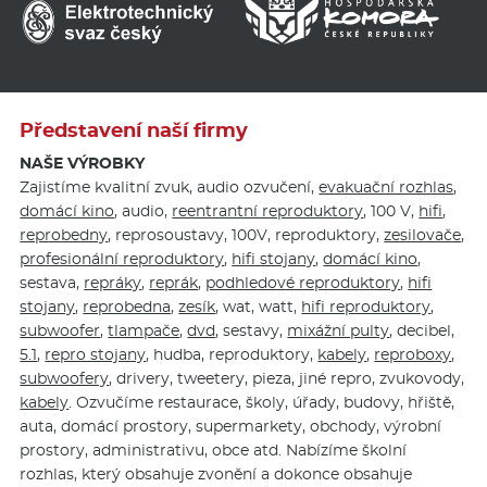
Představení naší firmy
NAŠE VÝROBKY
Zajistíme kvalitní zvuk, audio ozvučení,
evakuační rozhlas
,
domácí kino
, audio,
reentrantní reproduktory
, 100 V,
hifi
,
reprobedny
, reprosoustavy, 100V, reproduktory,
zesilovače
,
profesionální reproduktory
,
hifi stojany
,
domácí kino
,
sestava,
repráky
,
reprák
,
podhledové reproduktory
,
hifi
stojany
,
reprobedna
,
zesík
, wat, watt,
hifi reproduktory
,
subwoofer
,
tlampače
,
dvd
, sestavy,
mixážní pulty
, decibel,
5.1
,
repro stojany
, hudba, reproduktory,
kabely
,
reproboxy
,
subwoofery
, drivery, tweetery, pieza, jiné repro, zvukovody,
kabely
. Ozvučíme restaurace, školy, úřady, budovy, hřiště,
auta, domácí prostory, supermarkety, obchody, výrobní
prostory, administrativu, obce atd. Nabízíme školní
rozhlas, který obsahuje zvonění a dokonce obsahuje