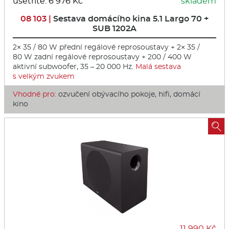
ušetříte: 6 976 Kč
skladem
08 103 |
Sestava domácího kina 5.1 Largo 70 +
SUB 1202A
2× 35 / 80 W přední regálové reprosoustavy + 2× 35 /
80 W zadní regálové reprosoustavy + 200 / 400 W
aktivní subwoofer, 35 – 20 000 Hz.
Malá sestava
s velkým zvukem
Vhodné pro:
ozvučení obývacího pokoje, hifi, domácí
kino

11 990 Kč