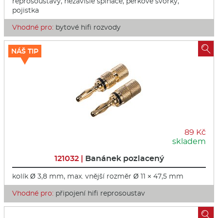
reprosoustavy, nezávislé spínače, pérkové svorky,
pojistka
Vhodné pro:
bytové hifi rozvody

NÁŠ TIP
89 Kč
skladem
121032 |
Banánek pozlacený
kolík Ø 3,8 mm, max. vnější rozměr Ø 11 × 47,5 mm
Vhodné pro:
připojení hifi reprosoustav
