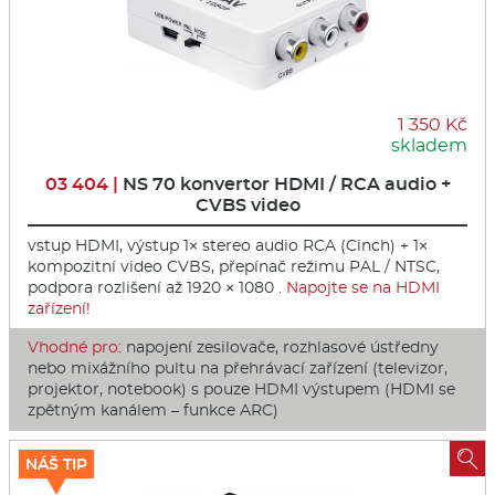
1 350 Kč
skladem
03 404 |
NS 70 konvertor HDMI / RCA audio +
CVBS video
vstup HDMI, výstup 1× stereo audio RCA (Cinch) + 1×
kompozitní video CVBS, přepínač režimu PAL / NTSC,
podpora rozlišení až 1920 × 1080 .
Napojte se na HDMI
zařízení!
Vhodné pro:
napojení zesilovače, rozhlasové ústředny
nebo mixážního pultu na přehrávací zařízení (televizor,
projektor, notebook) s pouze HDMI výstupem (HDMI se
zpětným kanálem – funkce ARC)

NÁŠ TIP