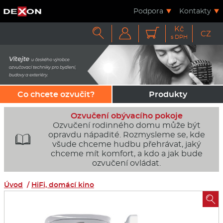
Podpora
Kontakty
Kč



CZ
s DPH
Co chcete ozvučit?
Produkty
Ozvučení obývacího pokoje
Ozvučení rodinného domu může být
opravdu nápadité. Rozmysleme se, kde

všude chceme hudbu přehrávat, jaký
chceme mít komfort, a kdo a jak bude
ozvučení ovládat.
Úvod
/
HiFi, domácí kino
