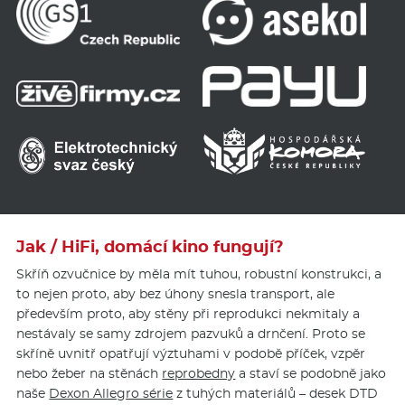
Jak / HiFi, domácí kino fungují?
Skříň ozvučnice by měla mít tuhou, robustní konstrukci, a
to nejen proto, aby bez úhony snesla transport, ale
především proto, aby stěny při reprodukci nekmitaly a
nestávaly se samy zdrojem pazvuků a drnčení. Proto se
skříně uvnitř opatřují výztuhami v podobě příček, vzpěr
nebo žeber na stěnách
reprobedny
a staví se podobně jako
naše
Dexon Allegro série
z tuhých materiálů – desek DTD