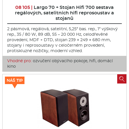
08 105 |
Largo 70 + Stojan Hifi 700 sestava
regálových, satelitních hifi reprosoustav a
stojanů
2 pásmová, regálová, satelitní, 5,25″ bas. rep., 1″ výškový
rep., 35 / 80 W, 89 dB, 55 – 20 000 Hz, celodřevěné
provedení, MDF + DTD, stojan 239 × 249 × 680 mm,
stojany i reprosoustavy v celočerném provedení,
protiskluzné nožičky, moderní vzhled.
Vhodné pro:
ozvučení obývacího pokoje, hifi, domácí
kino

NÁŠ TIP