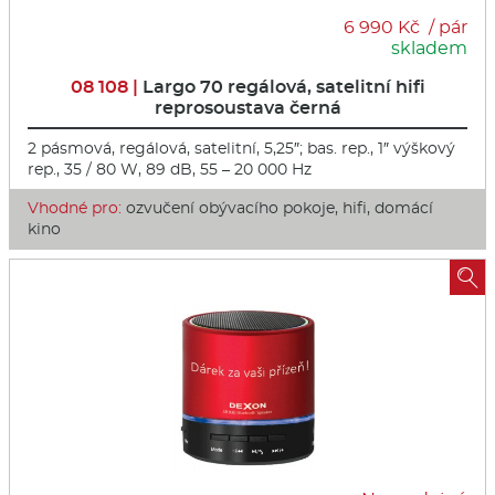
6 990 Kč / pár
skladem
08 108 |
Largo 70 regálová, satelitní hifi
reprosoustava černá
2 pásmová, regálová, satelitní, 5,25″; bas. rep., 1″ výškový
rep., 35 / 80 W, 89 dB, 55 – 20 000 Hz
Vhodné pro:
ozvučení obývacího pokoje, hifi, domácí
kino
