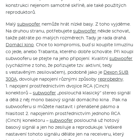
konstrukci nejenom samotné skříně, ale také použitých
reproduktorů.
Malý
subwoofer
nemůže hrát nízké basy. Z toho vyjděme.
Na druhou stranu, potřebujete
subwoofer
někde schovat,
takže pátráte po malých rozměrech. Tady je rada drahá.
Domácí kino
. Chce to kompromis, buď si koupíte limuzínu
co jede, anebo Trabanta, kterého dobře schováte. Při koupi
subwooferu se ptejte na jeho připojení. Kvalitní
subwoofer
(vycházíme z toho, že pořizujete tzv. aktivní, tedy
s vestavěným zesilovačem), podobně jako je
Dexon SUB
300A,
dovoluje napojení různými způsoby
reprobedny
.
1. napojení prostřednictvím dvojice RCA (Cinch)
konektorů –
subwoofer
„poslouchá klasický“ stereo signál
a dělá z něj mono basový signál domácího kina . Pak na
subwooferu si můžete nastavit i přenášené pásmo a
hlasitost 2. napojením prostřednictvím jednoho RCA
(Cinch) konektoru –
subwoofer
poslouchá už hotový
basový signál a jen ho zesiluje a reprodukuje. Veškeré
nastavení tohoto signálu děláte jen na receiveru, který