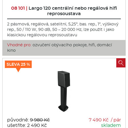
08 101 |
Largo 120 centrální nebo regálová hifi
reprosoustava
2 pásmová, regálová, satelitní, 5,25″; bas. rep., 1″, výškový
rep., 50 / 110 W, 90 dB, 50 – 20 000 Hz, lze použít i jako
klasickou regálovou reprosoustavu
Vhodné pro:
ozvučení obývacího pokoje, hifi, domácí
kino

SLEVA 25 %
původně:
9 980 Kč
7 490 Kč / pár
ušetříte: 2 490 Kč
skladem