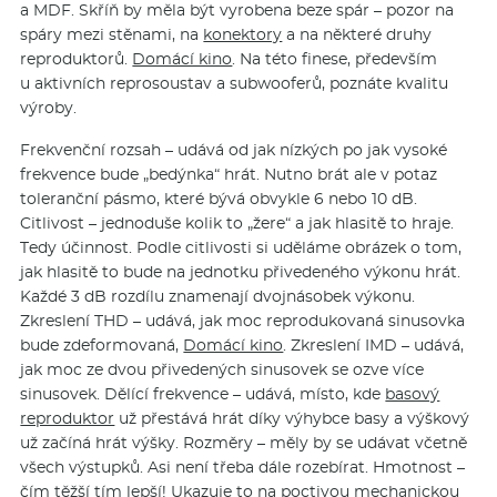
a MDF. Skříň by měla být vyrobena beze spár – pozor na
spáry mezi stěnami, na
konektory
a na některé druhy
reproduktorů.
Domácí kino
. Na této finese, především
u aktivních reprosoustav a subwooferů, poznáte kvalitu
výroby.
Frekvenční rozsah – udává od jak nízkých po jak vysoké
frekvence bude „bedýnka“ hrát. Nutno brát ale v potaz
toleranční pásmo, které bývá obvykle 6 nebo 10 dB.
Citlivost – jednoduše kolik to „žere“ a jak hlasitě to hraje.
Tedy účinnost. Podle citlivosti si uděláme obrázek o tom,
jak hlasitě to bude na jednotku přivedeného výkonu hrát.
Každé 3 dB rozdílu znamenají dvojnásobek výkonu.
Zkreslení THD – udává, jak moc reprodukovaná sinusovka
bude zdeformovaná,
Domácí kino
. Zkreslení IMD – udává,
jak moc ze dvou přivedených sinusovek se ozve více
sinusovek. Dělící frekvence – udává, místo, kde
basový
reproduktor
už přestává hrát díky výhybce basy a výškový
už začíná hrát výšky. Rozměry – měly by se udávat včetně
všech výstupků. Asi není třeba dále rozebírat. Hmotnost –
čím těžší tím lepší! Ukazuje to na poctivou mechanickou