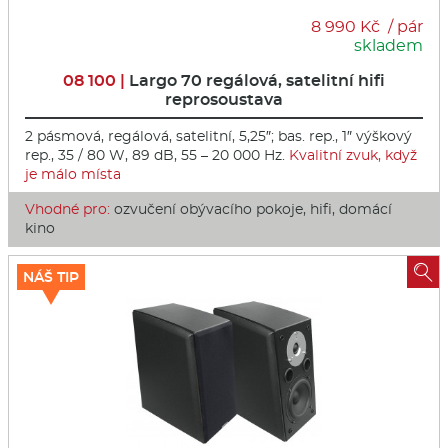
8 990 Kč / pár
skladem
08 100 |
Largo 70 regálová, satelitní hifi
reprosoustava
2 pásmová, regálová, satelitní, 5,25″; bas. rep., 1″ výškový
rep., 35 / 80 W, 89 dB, 55 – 20 000 Hz.
Kvalitní zvuk, když
je málo místa
Vhodné pro:
ozvučení obývacího pokoje, hifi, domácí
kino

NÁŠ TIP