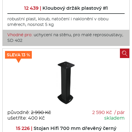
12 439 |
Kloubový držák plastový #1
robustní plast, kloub, natočení i naklonění v obou
směrech, nosnost 5 kg
Vhodné pro:
uchycení na stěnu, pro malé reprosoustavy,
SD 402

SLEVA 13 %
původně:
2 990 Kč
2 590 Kč / pár
ušetříte: 400 Kč
skladem
15 226 |
Stojan Hifi 700 mm dřevěný černý