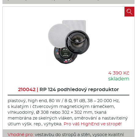

4 390 Kč
skladem
210042 |
RP 124 podhledový reproduktor
plastový, high end, 80 W / 8 Ω, 91 dB, 38 – 20 000 Hz,
s kulatým i čtvercovým magnetickým rámečkem,
vlhkuodolný, Ø 308 nebo 302 × 302 mm, tkaná
membrána ze skelných vláken, směrování a nastavitelný
útlum výšk. rep., výhybka.
Pro váš HighEnd ve stropě!
Vhodné pro:
vestavbu do stropů a stěn, vysoce kvalitní