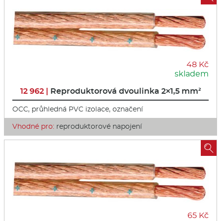
48 Kč
skladem
12 962 |
Reproduktorová dvoulinka 2×1,5 mm²
OCC, průhledná PVC izolace, označení
Vhodné pro:
reproduktorové napojení

65 Kč