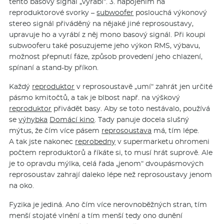
tento basový signál „vyrábí“. 3. napojením na
reproduktorové svorky –
subwoofer
poslouchá výkonový
stereo signál přiváděný na nějaké jiné reprosoustavy,
upravuje ho a vyrábí z něj mono basový signál. Při koupi
subwooferu také posuzujeme jeho výkon RMS, výbavu,
možnost přepnutí fáze, způsob provedení jeho chlazení,
spínaní a stand-by příkon.
Každý
reproduktor
v reprosoustavě „umí“ zahrát jen určité
pásmo kmitočtů, a tak je blbost např. na výškový
reproduktor
přivádět basy. Aby se toto nestávalo, používá
se
výhybka
Domácí kino
. Tady panuje docela slušný
mýtus, že čím více pásem
reprosoustava
má, tím lépe.
A tak jste nakonec
reprobedny
v supermarketu ohromeni
počtem reproduktorů a říkáte si, to musí hrát suprově. Ale
je to opravdu mýlka, celá řada „jenom“ dvoupásmových
reprosoustav zahrají daleko lépe než reprosoustavy jenom
na oko.
Fyzika je jediná. Ano čím více nerovnoběžných stran, tím
menší stojaté vlnění a tím menší tedy ono dunění