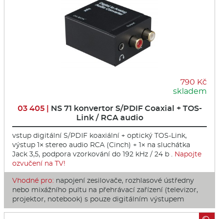
790 Kč
skladem
03 405 |
NS 71 konvertor S/PDIF Coaxial + TOS-
Link / RCA audio
vstup digitální S/PDIF koaxiální + optický TOS-Link,
výstup 1× stereo audio RCA (Cinch) + 1× na sluchátka
Jack 3,5, podpora vzorkování do 192 kHz / 24 b .
Napojte
ozvučení na TV!
Vhodné pro:
napojení zesilovače, rozhlasové ústředny
nebo mixážního pultu na přehrávací zařízení (televizor,
projektor, notebook) s pouze digitálním výstupem