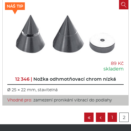

NÁŠ TIP
89 Kč
skladem
12 346 |
Nožka odhmotňovací chrom nízká
Ø 25 × 22 mm, stavitelná
Vhodné pro:
zamezení pronikání vibrací do podlahy
1
2

