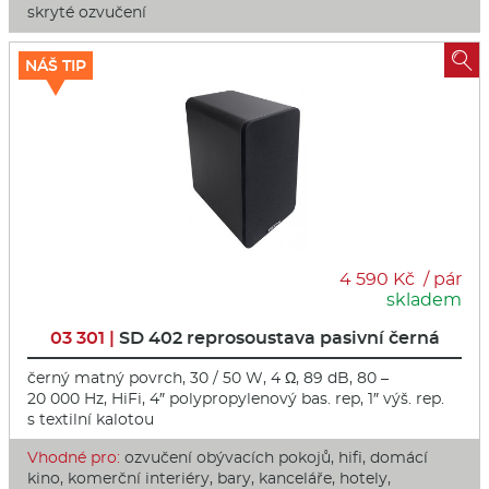
skryté ozvučení

NÁŠ TIP
4 590 Kč / pár
skladem
03 301 |
SD 402 reprosoustava pasivní černá
černý matný povrch, 30 / 50 W, 4 Ω, 89 dB, 80 –
20 000 Hz, HiFi, 4″ polypropylenový bas. rep, 1″ výš. rep.
s textilní kalotou
Vhodné pro:
ozvučení obývacích pokojů, hifi, domácí
kino, komerční interiéry, bary, kanceláře, hotely,