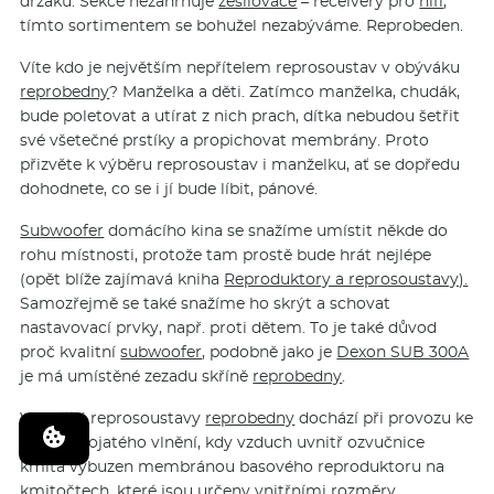
držáků. Sekce nezahrnuje
zesilovače
– receivery pro
hifi
,
tímto sortimentem se bohužel nezabýváme. Reprobeden.
Víte kdo je největším nepřítelem reprosoustav v obýváku
reprobedny
? Manželka a děti. Zatímco manželka, chudák,
bude poletovat a utírat z nich prach, dítka nebudou šetřit
své všetečné prstíky a propichovat membrány. Proto
přizvěte k výběru reprosoustav i manželku, ať se dopředu
dohodnete, co se i jí bude líbit, pánové.
Subwoofer
domácího kina se snažíme umístit někde do
rohu místnosti, protože tam prostě bude hrát nejlépe
(opět blíže zajímavá kniha
Reproduktory a reprosoustavy).
Samozřejmě se také snažíme ho skrýt a schovat
nastavovací prvky, např. proti dětem. To je také důvod
proč kvalitní
subwoofer
, podobně jako je
Dexon SUB 300A
je má umístěné zezadu skříně
reprobedny
.
Ve skříni reprosoustavy
reprobedny
dochází při provozu ke
vzniku stojatého vlnění, kdy vzduch uvnitř ozvučnice
kmitá vybuzen membránou basového reproduktoru na
kmitočtech, které jsou určeny vnitřními rozměry