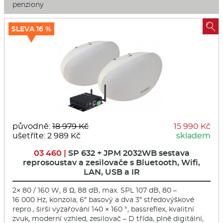
penziony

SLEVA 16 %
původně:
18 979 Kč
15 990 Kč
ušetříte: 2 989 Kč
skladem
03 460 |
SP 632 + JPM 2032WB sestava
reprosoustav a zesilovače s Bluetooth, Wifi,
LAN, USB a IR
2× 80 / 160 W, 8 Ω, 88 dB, max. SPL 107 dB, 80 –
16 000 Hz, konzola, 6″ basový a dva 3″ středovýškové
repro., širší vyzařování 140 × 160 °, bassreflex, kvalitní
zvuk, moderní vzhled, zesilovač – D třída, plně digitální,