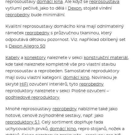
reprosoustavy
domácí kina
. Ale když se
reprosoustava
vytlumí pečlivě, jako to dělá i
Dexon
, stojaté vlnění
reprobedny
bude minimální.
Kvalitní reprosoustavy domácího kina mají odnímatelný
rámeček
reprobedny
s průzvučnou tkaninou, který
odpoutává dětskou pozornost. Viz. například oblíbený set
s
Dexon Allegro 50
Kabely
a
konektory
naleznete v sekci
konstrukční materiál
,
kde také naleznete kompletně vše pro vlastní stavbu
reprosoustav a reprobeden. Samostatné reproduktory
mají svou vlastní kategorii.
domácí kino
. Novinkou je
skryté
HiFi
ozvučení interiérů, tyto
reprobedny
reproduktory naleznete v sekci Plošné ozvučení –
podhledové reproduktory
.
Mnohé reprosoustavy
reprobedny
nabízíme také jako
hotové, cenově zvýhodněné sestavy, např. jako
reproduktory 5.1
. Celý sortiment doplňuje řada
uchycovacích prvků,
domácí kino
, repro stojanů, nožek a