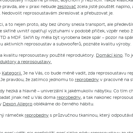
e pravda, ale v praxi nebude
zesilovač
zcela jistě pouštět naplno,
. Nedovolit reprosoustavám zkreslovat a přebuzovat je.
i, a to nejen proto, aby bez úhony snesla transport, ale předevš
e skříně uvnitř opatřují výztuhami v podobě příček, vzpěr nebo 
TD a MDF. Skříň by měla být vyrobena beze spár – pozor na spá
m u aktivních reprosoustav a subwooferů, poznáte kvalitu výroby.
na kvalitu reprosoustavy použité reproduktory.
Domácí kino
. To
duktory a reprosoustavy.
o
Kategorii.
Je na Vás, co bude méně vadit, zda reprosoustavu r
…Je pravdou, že zatímco jednomu to
reprobedny
v pracovně na st
dy hezká a hlavně – univerzální k jakémukoliv nábytku. Co tím ch
padat jinak než u Vás doma
reprobedny
, a tak nakonec reprosou
vy
Dexon Allegro
oblékáme do černého hábitu.
elný rámeček
reprobedny
s průzvučnou tkaninou, který odpoutává 
není vidět; nic nepřekáží; není riziko pádu reprosoustavy ze sto