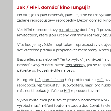
Jak / HiFi, domácí kino fungují?
No víte, je to jako naschvál, jakmile jsme na trh vyr
žádané reprosoustavy
reprobedny
Dexon
domácí kino
Ve skříni reprosoustavy
reprobedny
dochází při provo
kmitočtech, které jsou určeny vnitřními rozměry ozvu
Víte kdo je největším nepřítelem reprosoustav v obý
své všetečné prstíky a propichovat membrány. Proto př
Bassreflex
ano nebo ne? Tento „výfuk“, jak někteří laic
bassreflexovým nátrubkem
reprobedny
, jak se to sp
pátrejte po kouzelné díře na basy.
Kategorie
hifi
,
domácí kino
řeší problematiku
HiFi
ozvu
reproboxů, reprosoustav i subwooferů, např. pro hudb
místnosti, pokud je řešeno
Hifi
reprosoustavami.
Výkon byste měli posuzovat jedině v hodnotách RMS. Ž
výrobci musí měření touto metodou dodržovat, takže
měřeny v Rms. Výkon nám udává, kolik energie do rep