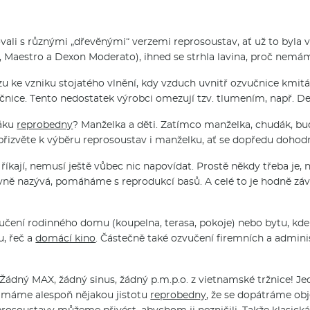
ukovali s různými „dřevěnými“ verzemi reprosoustav, ať už to byl
, Maestro a Dexon Moderato), ihned se strhla lavina, proč nemá
zu ke vzniku stojatého vlnění, kdy vzduch uvnitř ozvučnice k
čnice. Tento nedostatek výrobci omezují tzv. tlumením, např. D
váku
reprobedny
? Manželka a děti. Zatímco manželka, chudák, bud
izvěte k výběru reprosoustav i manželku, ať se dopředu dohodnete
i říkají, nemusí ještě vůbec nic napovídat. Prostě někdy třeba je
rávně nazývá, pomáháme s reprodukcí basů. A celé to je hodně závis
čení rodinného domu (koupelna, terasa, pokoje) nebo bytu, kd
u, řeč a
domácí kino
. Částečně také ozvučení firemních a admini
ádný MAX, žádný sinus, žádný p.m.p.o. z vietnamské tržnice! Je
 máme alespoň nějakou jistotu
reprobedny
, že se dopátráme obj
rosoustavy můžeme přivést, abychom ji nezničili. Takže klasic