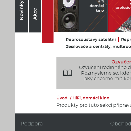
Novinky
Akce
Reprosoustavy satelitní
Repr
Zesilovače a centrály, multir
Ozvučen
Ozvučení rodinného 

Rozmysleme se, kde
jaký chceme mít kom
Úvod
/
HiFi, domácí kino
Produkty pro tuto sekci připra
Podpora
Obcho