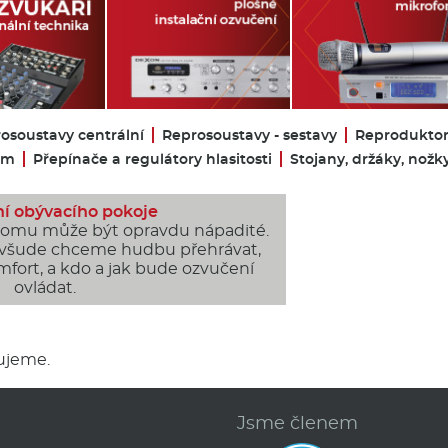
osoustavy centrální
Reprosoustavy - sestavy
Reproduktor
oom
Přepínače a regulátory hlasitosti
Stojany, držáky, nožk
í obývacího pokoje
domu může být opravdu nápadité.
 všude chceme hudbu přehrávat,
fort, a kdo a jak bude ozvučení
ovládat.
vujeme.
d
Jsme členem