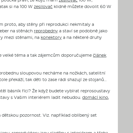
 atak si na 100 W
zesilovač
klidně můžete dovolit 60 W
ím proto, aby stěny při reprodukci nekmitaly a
žeber na stěnách
reprobedny
a staví se podobně jako
ry mezi stěnami, na
konektory
a na některé druhy
 je velké téma a tak zájemcům doporučujeme
článek
eprobednu sloupovou necháme na nožkách, satelitní
ole překáží, tak děti to zase rádi shazují ze stojanů…
těl básník říci? Že když budete vybírat reprosoustavy
stavy s Vašim interiérem ladit nebudou.
domácí kino
,
dětskou pozornost. Viz. například oblíbený set
janu; reproduktory jsou sladěny s interiérem a třeba