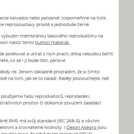
a verze kalvados nebo palisandr (vzpomeňme na tolik
me reprosoustavy prostě a jednoduše černé.
mitá vybuzen membránou basového reproduktoru na
exon nabízí tento
tlumící materiál.
e poletovat a utírat z nich prach, dítka nebudou šetřit
, co se i jí bude líbit, pánové.
, někdy ne. Jenom základně prozradím, že si tímto
lé na tom, jak se to naladí. Raději poslouchejte, než
e použijeme řadu reproduktorů, reprobeden,
strativních prostor či dokonce ozvučení zasedací
dině RMS má svůj standard (IEC 268–5) a všichni
ektivní a srovnatelné hodnoty. I
Dexon Allegro
jsou
ká poučka praví, že když mám
zesilovač
100 W,