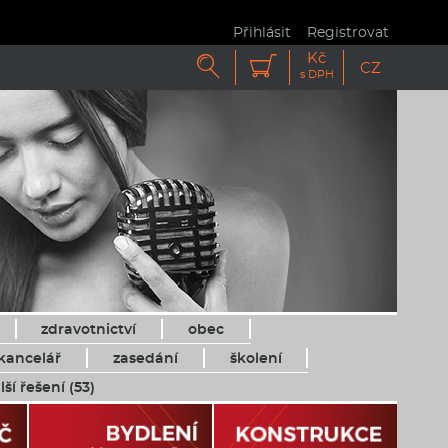
Přihlásit
Registrovat
Kč


CZ
s DPH
zdravotnictví
obec
kancelář
zasedání
školení
lší řešení (53)