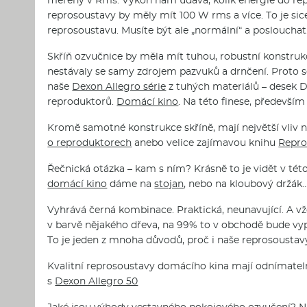
reprosoustavy by měly mít 100 W rms a více. To je sic
reprosoustavu. Musíte být ale „normální“ a poslouchat
Skříň ozvučnice by měla mít tuhou, robustní konstrukc
nestávaly se samy zdrojem pazvuků a drnčení. Proto s
naše
Dexon Allegro série
z tuhých materiálů – desek D
reproduktorů.
Domácí kino
. Na této finese, předevší
Kromě samotné konstrukce skříně, mají největší vliv 
o reproduktorech
anebo velice zajímavou knihu
Repro
Řečnická otázka – kam s ním? Krásně to je vidět v tét
domácí kino
dáme na
stojan
, nebo na kloubový držák
Vyhrává černá kombinace. Praktická, neunavující. A vž
v barvě nějakého dřeva, na 99% to v obchodě bude vy
To je jeden z mnoha důvodů, proč i naše reprosousta
Kvalitní reprosoustavy domácího kina mají odnímat
s
Dexon Allegro 50
Jaké jsou výhody vestavného pokojového ozvučení? Nic 