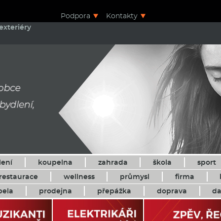
Podpora
Kontakty
exteriéry
lení
koupelna
zahrada
škola
sport
restaurace
wellness
průmysl
firma
pela
prodejna
přepážka
doprava
da