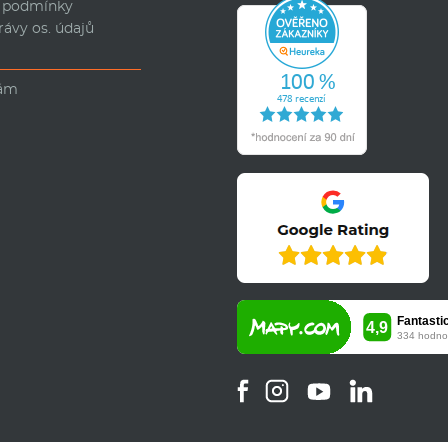
 podmínky
rávy os. údajů
nám