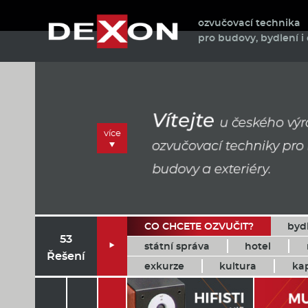
ozvučovací technika
pro budovy, bydlení i 
více
CO CHCETE OZVUČIT?
byd
53
státní správa
hotel

Řešení
exkurze
kultura
ka