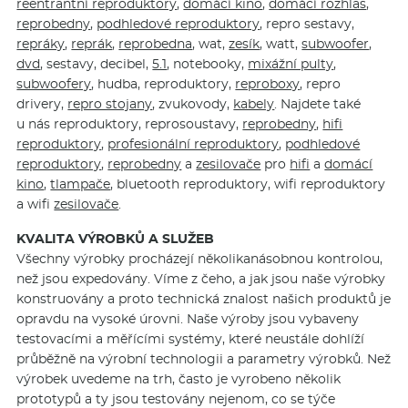
reentrantní reproduktory
,
domácí kino
,
domácí rozhlas
,
reprobedny
,
podhledové reproduktory
, repro sestavy,
repráky
,
reprák
,
reprobedna
, wat,
zesík
, watt,
subwoofer
,
dvd
, sestavy, decibel,
5.1
, notebooky,
mixážní pulty
,
subwoofery
, hudba, reproduktory,
reproboxy
, repro
drivery,
repro stojany
, zvukovody,
kabely
. Najdete také
u nás reproduktory, reprosoustavy,
reprobedny
,
hifi
reproduktory
,
profesionální reproduktory
,
podhledové
reproduktory
,
reprobedny
a
zesilovače
pro
hifi
a
domácí
kino
,
tlampače
, bluetooth reproduktory, wifi reproduktory
a wifi
zesilovače
.
KVALITA VÝROBKŮ A SLUŽEB
Všechny výrobky procházejí několikanásobnou kontrolou,
než jsou expedovány. Víme z čeho, a jak jsou naše výrobky
konstruovány a proto technická znalost našich produktů je
opravdu na vysoké úrovni. Naše výroby jsou vybaveny
testovacími a měřícími systémy, které neustále dohlíží
průběžně na výrobní technologii a parametry výrobků. Než
výrobek uvedeme na trh, často je vyrobeno několik
prototypů a ty jsou testovány nejenom, co se týče