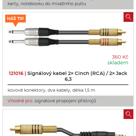
karty, notebooku do mixážního pultu

NÁŠ TIP
360 Kč
skladem
121016 |
Signálový kabel 2× Cinch (RCA) / 2× Jack
6,3
kovové konektory, dva kabely, délka 1,5 m
Vhodné pro:
signálové propojení přístrojů
