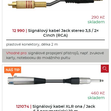
290 Kč
skladem
12 990 |
Signálový kabel Jack stereo 3,5 / 2×
Cinch (RCA)
plastové konektory, délka 2 m
Vhodné pro:
signálové propojení přístrojů, např. zvukové
karty, notebooku do mixážního pultu

NÁŠ TIP
460 Kč
skladem
121074 |
Signálový kabel XLR ona / Jack