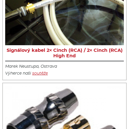
Signálový kabel 2× Cinch (RCA) / 2× Cinch (RCA)
High End
Marek Neustupa, Ostrava
Výherce naši
soutěže