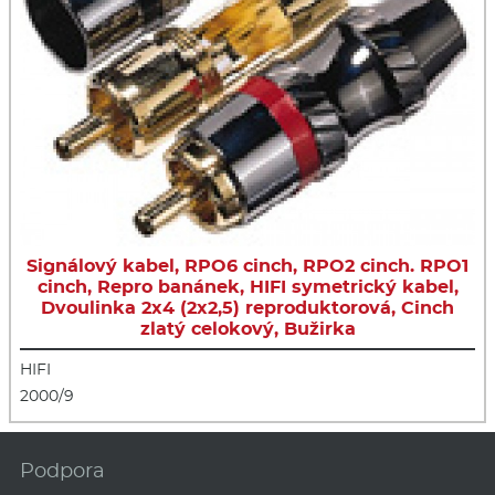
Signálový kabel, RPO6 cinch, RPO2 cinch. RPO1
cinch, Repro banánek, HIFI symetrický kabel,
Dvoulinka 2x4 (2x2,5) reproduktorová, Cinch
zlatý celokový, Bužirka
HIFI
2000/9
Podpora