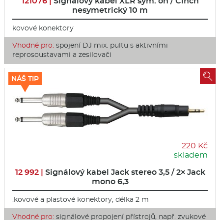
121076 |
Signálový kabel XLR sym. on / Cinch
nesymetrický 10 m
kovové konektory
Vhodné pro:
spojení DJ mix. pultu s aktivními
reprosoustavami a zesilovači

NÁŠ TIP
220 Kč
skladem
12 992 |
Signálový kabel Jack stereo 3,5 / 2× Jack
mono 6,3
.kovové a plastové konektory, délka 2 m
Vhodné pro:
signálové propojení přístrojů, např. zvukové