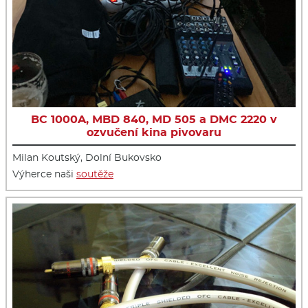
BC 1000A, MBD 840, MD 505 a DMC 2220 v
ozvučení kina pivovaru
Milan Koutský, Dolní Bukovsko
Výherce naši
soutěže