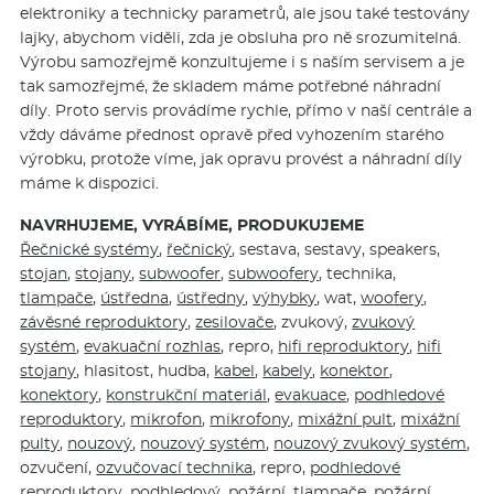
elektroniky a technicky parametrů, ale jsou také testovány
lajky, abychom viděli, zda je obsluha pro ně srozumitelná.
Výrobu samozřejmě konzultujeme i s naším servisem a je
tak samozřejmé, že skladem máme potřebné náhradní
díly. Proto servis provádíme rychle, přímo v naší centrále a
vždy dáváme přednost opravě před vyhozením starého
výrobku, protože víme, jak opravu provést a náhradní díly
máme k dispozici.
NAVRHUJEME, VYRÁBÍME, PRODUKUJEME
Řečnické systémy
,
řečnický
, sestava, sestavy, speakers,
stojan
,
stojany
,
subwoofer
,
subwoofery
, technika,
tlampače
,
ústředna
,
ústředny
,
výhybky
, wat,
woofery
,
závěsné reproduktory
,
zesilovače
, zvukový,
zvukový
systém
,
evakuační rozhlas
, repro,
hifi reproduktory
,
hifi
stojany
, hlasitost, hudba,
kabel
,
kabely
,
konektor
,
konektory
,
konstrukční materiál
,
evakuace
,
podhledové
reproduktory
,
mikrofon
,
mikrofony
,
mixážní pult
,
mixážní
pulty
,
nouzový
,
nouzový systém
,
nouzový zvukový systém
,
ozvučení,
ozvučovací technika
, repro,
podhledové
reproduktory
,
podhledový
,
požární
,
tlampače
,
požární