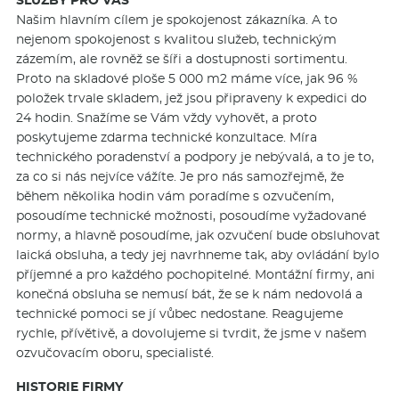
SLUŽBY PRO VÁS
Našim hlavním cílem je spokojenost zákazníka. A to
nejenom spokojenost s kvalitou služeb, technickým
zázemím, ale rovněž se šíři a dostupnosti sortimentu.
Proto na skladové ploše 5 000 m2 máme více, jak 96 %
položek trvale skladem, jež jsou připraveny k expedici do
24 hodin. Snažíme se Vám vždy vyhovět, a proto
poskytujeme zdarma technické konzultace. Míra
technického poradenství a podpory je nebývalá, a to je to,
za co si nás nejvíce vážíte. Je pro nás samozřejmě, že
během několika hodin vám poradíme s ozvučením,
posoudíme technické možnosti, posoudíme vyžadované
normy, a hlavně posoudíme, jak ozvučení bude obsluhovat
laická obsluha, a tedy jej navrhneme tak, aby ovládání bylo
příjemné a pro každého pochopitelné. Montážní firmy, ani
konečná obsluha se nemusí bát, že se k nám nedovolá a
technické pomoci se jí vůbec nedostane. Reagujeme
rychle, přívětivě, a dovolujeme si tvrdit, že jsme v našem
ozvučovacím oboru, specialisté.
HISTORIE FIRMY