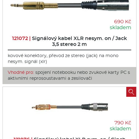
690 Kč
skladem
121072 |
Signálový kabel XLR nesym. on / Jack
3,5 stereo 2 m
kovové konektory, převod ze stereo (jack) na mono
nesym. signál (xlr)
Vhodné pro:
spojení notebooku nebo zvukové karty PC s
aktivními reprosoustavami a zesilovači

790 Kč
skladem