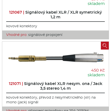
skladem
121067 |
Signálový kabel XLR / XLR symetrický
1,2 m
kovové konektory
Vhodné pro:
signálové propojení

450 Kč
skladem
121071 |
Signálový kabel XLR nesym. ona / Jack
3,5 stereo 1,4 m
kovové konektory, převod z nesymetrického (xlr) na
mono (jack) signál
Vhodné pro:
připojení mikrofonu na JPA 2030M,