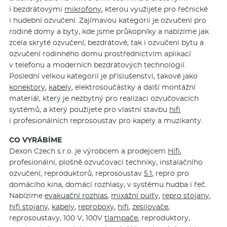
i bezdrátovými
mikrofony
, kterou využijete pro řečnické
i hudební ozvučení. Zajímavou kategorii je ozvučení pro
rodině domy a byty, kde jsme průkopníky a nabízíme jak
zcela skryté ozvučení, bezdrátové, tak i ozvučení bytu a
ozvučení rodinného domu prostřednictvím aplikací
v telefonu a moderních bezdrátových technologií.
Poslední velkou kategorií je příslušenství, takové jako
konektory
,
kabely
, elektrosoučástky a další montážní
materiál, který je nezbytný pro realizaci ozvučovacích
systémů, a který použijete pro vlastní stavbu
hifi
i profesionálních reprosoustav pro kapely a muzikanty.
CO VYRÁBÍME
Dexon Czech s.r.o. je výrobcem a prodejcem
Hifi
,
profesionální, plošně ozvučovací techniky, instalačního
ozvučení, reproduktorů, reprosoustav
5.1
, repro pro
domácího kina, domácí rozhlasy, v systému hudba i řeč.
Nabízíme
evakuační rozhlas
,
mixážní pulty
,
repro stojany
,
hifi stojany
,
kabely
,
reproboxy
,
hifi
,
zesilovače
,
reprosoustavy, 100 V, 100V
tlampače
, reproduktory,