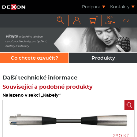
Podpora
Kontakty
Kč



CZ
s DPH
Co chcete ozvučit?
Produkty
Další technické informace
Související a podobné produkty
Nalezeno v sekci „Kabely“

290 Kč