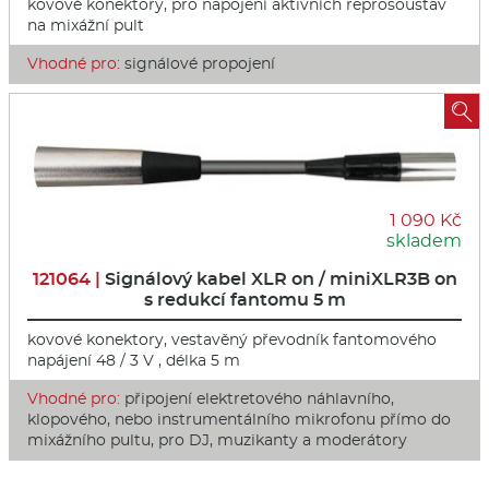
kovové konektory, pro napojení aktivních reprosoustav
na mixážní pult
Vhodné pro:
signálové propojení

1 090 Kč
skladem
121064 |
Signálový kabel XLR on / miniXLR3B on
s redukcí fantomu 5 m
kovové konektory, vestavěný převodník fantomového
napájení 48 / 3 V , délka 5 m
Vhodné pro:
připojení elektretového náhlavního,
klopového, nebo instrumentálního mikrofonu přímo do
mixážního pultu, pro DJ, muzikanty a moderátory