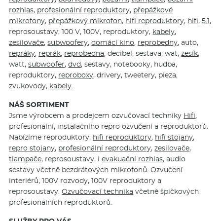
rozhlas
,
profesionální reproduktory
,
přepážkové
mikrofony
,
přepážkový mikrofon
,
hifi reproduktory
,
hifi
,
5.1
,
reprosoustavy, 100 V, 100V, reproduktory,
kabely
,
zesilovače
,
subwoofery
,
domácí kino
,
reprobedny
, auto,
repráky
,
reprák
,
reprobedna
, decibel, sestava, wat,
zesík
,
watt,
subwoofer
,
dvd
, sestavy, notebooky, hudba,
reproduktory,
reproboxy
, drivery, tweetery, pieza,
zvukovody,
kabely
.
NÁŠ SORTIMENT
Jsme výrobcem a prodejcem ozvučovací techniky
Hifi
,
profesionální, instalačního repro ozvučení a reproduktorů.
Nabízíme reproduktory,
hifi reproduktory
,
hifi stojany
,
repro stojany
,
profesionální reproduktory
,
zesilovače
,
tlampače
, reprosoustavy, i
evakuační rozhlas
, audio
sestavy včetně bezdrátových mikrofonů. Ozvučení
interiérů, 100V rozvody, 100V reproduktory a
reprosoustavy.
Ozvučovací technika
včetně špičkových
profesionálních reproduktorů.