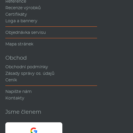
Reference
Recenze výrobků
Certifikáty
Loga a bannery
Objednávka servisu
Mapa stránek
Obchod
Obchodní podmínky
Zásady správy os. údajů
Ceník
Napište nám
Kontakty
Jsme členem