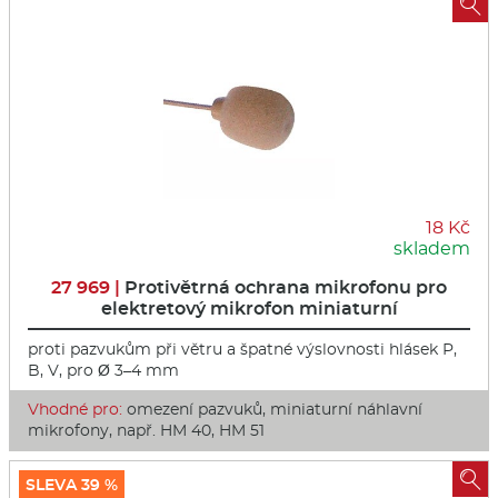

18 Kč
skladem
27 969 |
Protivětrná ochrana mikrofonu pro
elektretový mikrofon miniaturní
proti pazvukům při větru a špatné výslovnosti hlásek P,
B, V, pro Ø 3–4 mm
Vhodné pro:
omezení pazvuků, miniaturní náhlavní
mikrofony, např. HM 40, HM 51

SLEVA 39 %