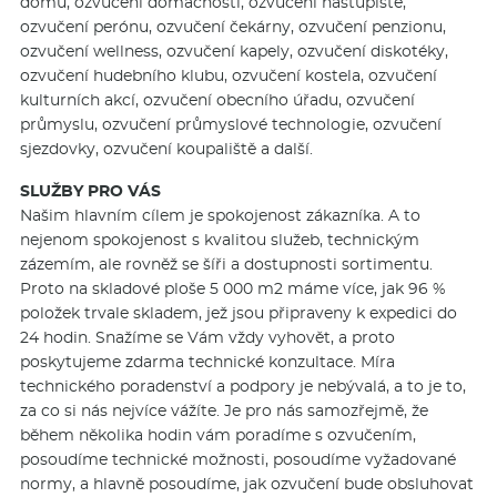
domu, ozvučení domácnosti, ozvučení nástupiště,
ozvučení perónu, ozvučení čekárny, ozvučení penzionu,
ozvučení wellness, ozvučení kapely, ozvučení diskotéky,
ozvučení hudebního klubu, ozvučení kostela, ozvučení
kulturních akcí, ozvučení obecního úřadu, ozvučení
průmyslu, ozvučení průmyslové technologie, ozvučení
sjezdovky, ozvučení koupaliště a další.
SLUŽBY PRO VÁS
Našim hlavním cílem je spokojenost zákazníka. A to
nejenom spokojenost s kvalitou služeb, technickým
zázemím, ale rovněž se šíři a dostupnosti sortimentu.
Proto na skladové ploše 5 000 m2 máme více, jak 96 %
položek trvale skladem, jež jsou připraveny k expedici do
24 hodin. Snažíme se Vám vždy vyhovět, a proto
poskytujeme zdarma technické konzultace. Míra
technického poradenství a podpory je nebývalá, a to je to,
za co si nás nejvíce vážíte. Je pro nás samozřejmě, že
během několika hodin vám poradíme s ozvučením,
posoudíme technické možnosti, posoudíme vyžadované
normy, a hlavně posoudíme, jak ozvučení bude obsluhovat