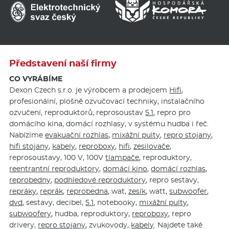
Představení naší firmy
CO VYRÁBÍME
Dexon Czech s.r.o. je výrobcem a prodejcem
Hifi
,
profesionální, plošně ozvučovací techniky, instalačního
ozvučení, reproduktorů, reprosoustav
5.1
, repro pro
domácího kina, domácí rozhlasy, v systému hudba i řeč.
Nabízíme
evakuační rozhlas
,
mixážní pulty
,
repro stojany
,
hifi stojany
,
kabely
,
reproboxy
,
hifi
,
zesilovače
,
reprosoustavy, 100 V, 100V
tlampače
, reproduktory,
reentrantní reproduktory
,
domácí kino
,
domácí rozhlas
,
reprobedny
,
podhledové reproduktory
, repro sestavy,
repráky
,
reprák
,
reprobedna
, wat,
zesík
, watt,
subwoofer
,
dvd
, sestavy, decibel,
5.1
, notebooky,
mixážní pulty
,
subwoofery
, hudba, reproduktory,
reproboxy
, repro
drivery,
repro stojany
, zvukovody,
kabely
. Najdete také