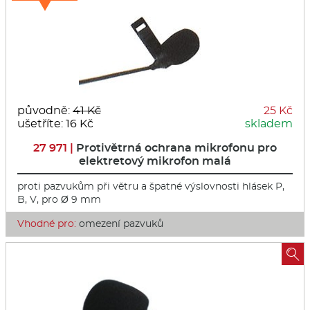
původně:
41 Kč
25 Kč
ušetříte: 16 Kč
skladem
27 971 |
Protivětrná ochrana mikrofonu pro
elektretový mikrofon malá
proti pazvukům při větru a špatné výslovnosti hlásek P,
B, V, pro Ø 9 mm
Vhodné pro:
omezení pazvuků
