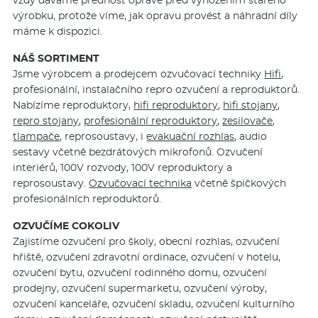
vždy dáváme přednost opravě před vyhozením starého
výrobku, protože víme, jak opravu provést a náhradní díly
máme k dispozici.
NÁŠ SORTIMENT
Jsme výrobcem a prodejcem ozvučovací techniky
Hifi
,
profesionální, instalačního repro ozvučení a reproduktorů.
Nabízíme reproduktory,
hifi reproduktory
,
hifi stojany
,
repro stojany
,
profesionální reproduktory
,
zesilovače
,
tlampače
, reprosoustavy, i
evakuační rozhlas
, audio
sestavy včetně bezdrátových mikrofonů. Ozvučení
interiérů, 100V rozvody, 100V reproduktory a
reprosoustavy.
Ozvučovací technika
včetně špičkových
profesionálních reproduktorů.
OZVUČÍME COKOLIV
Zajistíme ozvučení pro školy, obecní rozhlas, ozvučení
hřiště, ozvučení zdravotní ordinace, ozvučení v hotelu,
ozvučení bytu, ozvučení rodinného domu, ozvučení
prodejny, ozvučení supermarketu, ozvučení výroby,
ozvučení kanceláře, ozvučení skladu, ozvučení kulturního