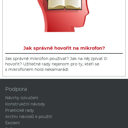
Jak správně hovořit na mikrofon?
Jak správně mikrofon používat? Jak na něj zpívat či
hovořit? Užitečné rady nejenom pro ty, kteří se
s mikrofonem hold nekamarádí.
Podpora
Návrhy ozvučení
Konstrukční návody
Praktické rady
Archiv návodů k použití
Školení