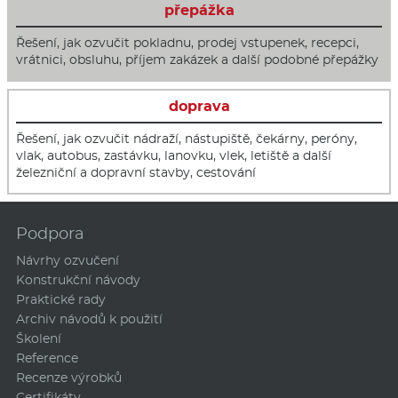
přepážka
Řešení, jak ozvučit pokladnu, prodej vstupenek, recepci,
vrátnici, obsluhu, příjem zakázek a další podobné přepážky
doprava
Řešení, jak ozvučit nádraží, nástupiště, čekárny, peróny,
vlak, autobus, zastávku, lanovku, vlek, letiště a další
železniční a dopravní stavby, cestování
Podpora
Návrhy ozvučení
Konstrukční návody
Praktické rady
Archiv návodů k použití
Školení
Reference
Recenze výrobků
Certifikáty